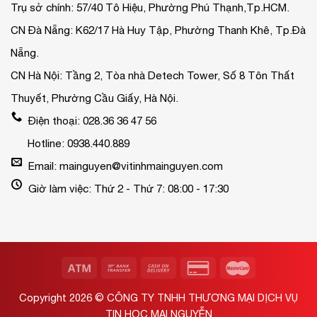
Trụ sở chính: 57/40 Tô Hiệu, Phường Phú Thạnh,Tp.HCM.
CN Đà Nẵng: K62/17 Hà Huy Tập, Phường Thanh Khê, Tp.Đà
Nẵng.
CN Hà Nội: Tầng 2, Tòa nhà Detech Tower, Số 8 Tôn Thất
Thuyết, Phường Cầu Giấy, Hà Nội.
Điện thoại: 028.36 36 47 56
Hotline: 0938.440.889
Email: mainguyen@vitinhmainguyen.com
Giờ làm việc: Thứ 2 - Thứ 7: 08:00 - 17:30
Copyright 2026 ©
CÔNG TY TNHH THƯƠNG MẠI DỊCH VỤ
TIN HỌC MAI NGUYỄN