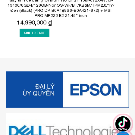
Máy tính để bàn (PC) MSI PRO DP21 13M-872XVN /I5-
13400/8GD4/128GB/NonOS/WF/BT/KB&M/TPM2.0/1Y/
Đen (Black) (PRO DP B0A4)(9S6-B0A421-872) + MSI
PRO MP223 E2 21.45″ inch
14,990,000
₫
ADD TO CART