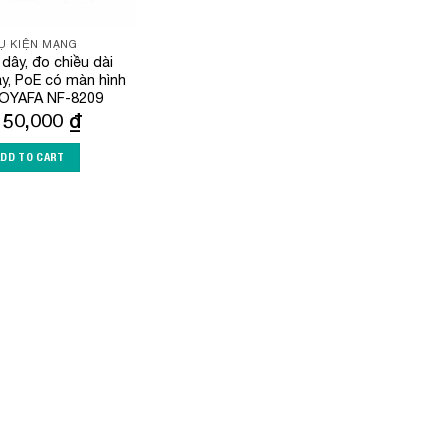
Ụ KIỆN MẠNG
dây, đo chiều dài
ây, PoE có màn hình
OYAFA NF-8209
150,000
₫
ADD TO CART