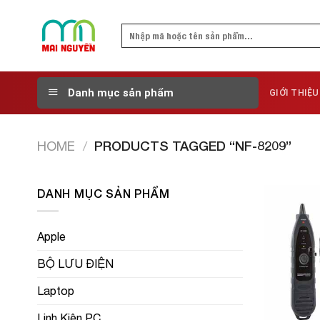
Skip
to
Search
content
for:
Danh mục sản phẩm
GIỚI THIỆU
HOME
/
PRODUCTS TAGGED “NF-8209”
DANH MỤC SẢN PHẨM
Apple
BỘ LƯU ĐIỆN
Laptop
Linh Kiện PC