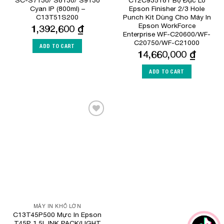
SC-S7130/ S8130/ S9130
C12C935181 Bộ Đục Lỗ
Cyan IP (800ml) –
Epson Finisher 2/3 Hole
C13T51S200
Punch Kit Dùng Cho Máy In
Epson WorkForce
1,392,600
₫
Enterprise WF-C20600/WF-
C20750/WF-C21000
ADD TO CART
14,660,000
₫
ADD TO CART
Add to
Wishlist
MÁY IN KHỔ LỚN
C13T45P500 Mực In Epson
T45P 1.5L INK PACK(LIGHT