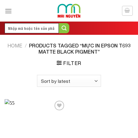
Skip
to
content
Search
for:
PRODUCTS TAGGED “MỰC IN EPSON T693
HOME
/
MATTE BLACK PIGMENT”
FILTER
Add to
Wishlist