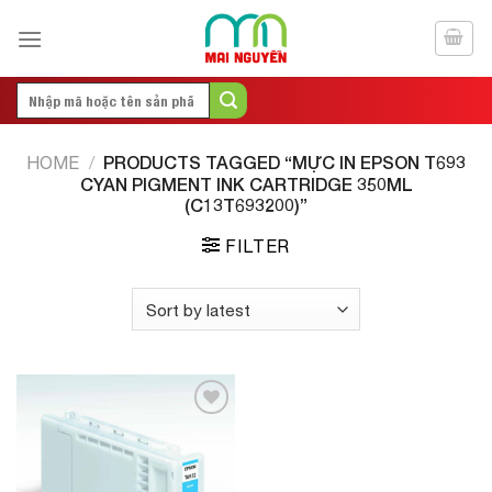
Skip
to
content
Search
for:
PRODUCTS TAGGED “MỰC IN EPSON T693
HOME
/
CYAN PIGMENT INK CARTRIDGE 350ML
(C13T693200)”
FILTER
Add to
Wishlist