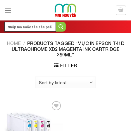
Skip
to
content
Search
for:
PRODUCTS TAGGED “MỰC IN EPSON T41D
HOME
/
ULTRACHROME XD2 MAGENTA INK CARTRIDGE
350ML”
FILTER
Add to
Wishlist