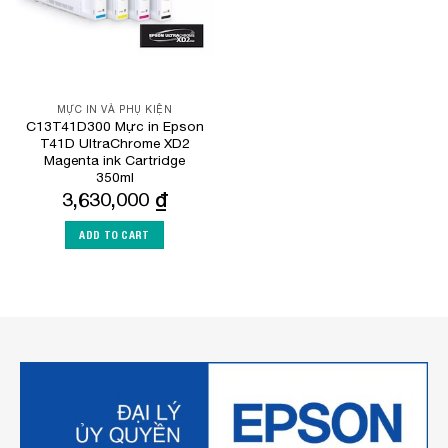
MỰC IN VÀ PHỤ KIỆN
C13T41D300 Mực in Epson
T41D UltraChrome XD2
Magenta ink Cartridge
350ml
3,630,000
₫
ADD TO CART