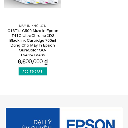
MÁY IN KHỔ LỚN
C13T41C500 Mực in Epson
T41C UltraChrome XD2
Black ink Cartridge 700ml
Dùng Cho Máy In Epson
SureColor SC-
T5435/T3435
6,600,000
₫
ADD TO CART