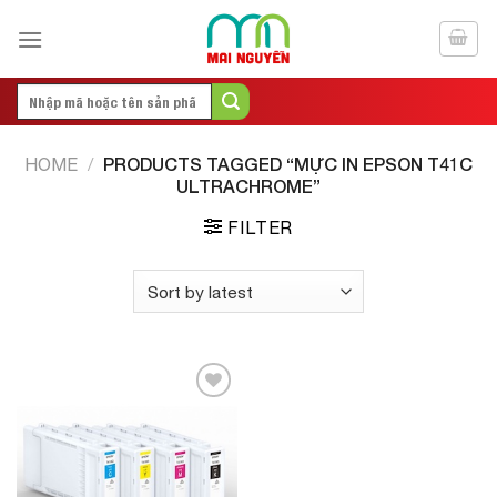
Skip
to
content
Search
for:
PRODUCTS TAGGED “MỰC IN EPSON T41C
HOME
/
ULTRACHROME”
FILTER
Add to
Wishlist