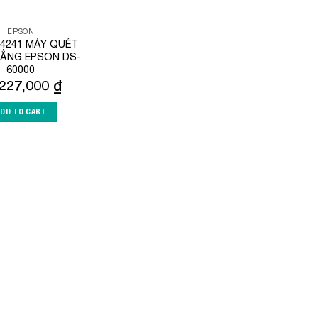
EPSON
4241 MÁY QUÉT
HẲNG EPSON DS-
60000
,227,000
₫
ADD TO CART