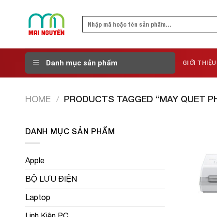
Skip
to
Search
content
for:
Danh mục sản phẩm
GIỚI THIỆU
HOME
/
PRODUCTS TAGGED “MAY QUET P
DANH MỤC SẢN PHẨM
Apple
BỘ LƯU ĐIỆN
Laptop
Linh Kiện PC