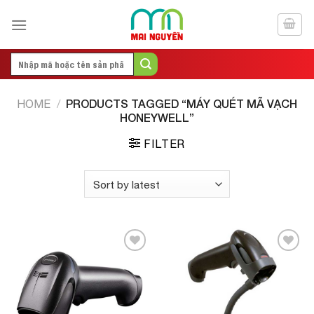
Skip
to
content
Search
for:
PRODUCTS TAGGED “MÁY QUÉT MÃ VẠCH
HOME
/
HONEYWELL”
FILTER
Add to
Add to
Wishlist
Wishlist