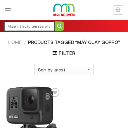
Skip
to
content
Search
for:
PRODUCTS TAGGED “MÁY QUAY GOPRO”
HOME
/
FILTER
Add to
Wishlist