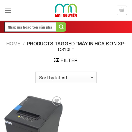
Skip
to
content
Search
for:
PRODUCTS TAGGED “MÁY IN HÓA ĐƠN XP-
HOME
/
Q810L”
FILTER
Add to
Wishlist