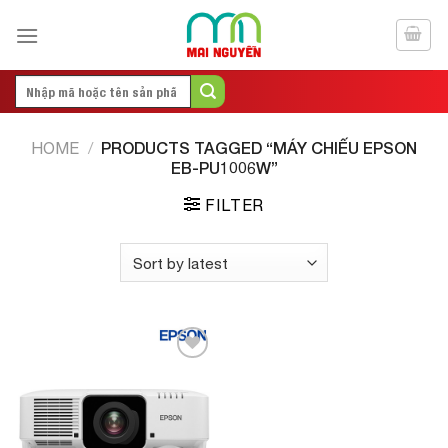
Skip
to
content
Search
for:
PRODUCTS TAGGED “MÁY CHIẾU EPSON
HOME
/
EB-PU1006W”
FILTER
Add to
Wishlist