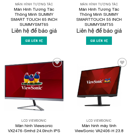
MÀN HÌNH TƯƠNG TÁC
MÀN HÌNH TƯƠNG TÁC
Màn Hình Tương Tác
Màn Hình Tương Tác
Thông Minh SUMMY
Thông Minh SUMMY
SMART TOUCH 65 INCH
SMARTTOUCH 55 INCH
SUMMYSMT65
SUMMYSMT55
Liên hệ để báo giá
Liên hệ để báo giá
GIÁ LIÊN HỆ
GIÁ LIÊN HỆ
Add to
Add to
Wishlist
Wishlist
LCD VIEWSONIC
LCD VIEWSONIC
Màn hình Viewsonic
Màn hình máy tính
VX2476-Smhd 24.0Inch IPS
ViewSonic VA2406-H 23.8