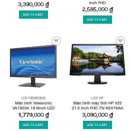
inch FHD
3,390,000
₫
2,585,000
₫
ADD TO CART
ADD TO CART
Add to
Add to
Wishlist
Wishlist
LCD VIEWSONIC
LCD HP
Màn hình Viewsonic
Màn hình máy tính HP V22
VA1903A 18.5Inch LED
21.5 inch FHD TN 9SV79AA
1,779,000
₫
3,090,000
₫
ADD TO CART
ADD TO CART