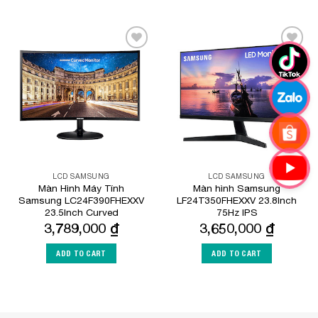
Add to
Add to
Wishlist
Wishlist
LCD SAMSUNG
LCD SAMSUNG
Màn Hình Máy Tính
Màn hình Samsung
Samsung LC24F390FHEXXV
LF24T350FHEXXV 23.8Inch
23.5Inch Curved
75Hz IPS
3,789,000
₫
3,650,000
₫
ADD TO CART
ADD TO CART