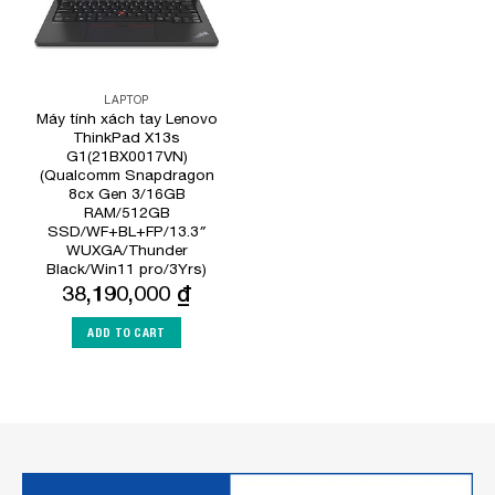
LAPTOP
Máy tính xách tay Lenovo
ThinkPad X13s
G1(21BX0017VN)
(Qualcomm Snapdragon
8cx Gen 3/16GB
RAM/512GB
SSD/WF+BL+FP/13.3″
WUXGA/Thunder
Black/Win11 pro/3Yrs)
38,190,000
₫
ADD TO CART