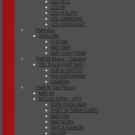
LCD DELL
LCD HP
LCD PHILIPS
LCD SAMSUNG
LCD VIEWSONIC
Phim Ảnh
WEBCAM
FLYCAM
MÁY ẢNH
MÁY QUAY PHIM
Thiết Bị Mạng – Camera
T.BI THU & PHÁT WIFI
HUB & SWITCH
PHỤ KIỆN MẠNG
CAMERA
Thiết Bị Văn Phòng
MÁY IN
BỘ LƯU ĐIỆN – UPS
ĐIỆN THOẠI BÀN
THIẾT BỊ TRÌNH CHIẾU
MÁY FAX
MÁY SCAN
MỰC & RIBBON
MOUSE