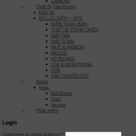
CAMERA
Thiết Bị Văn Phòng
MÁY IN
BỘ LƯU ĐIỆN – UPS
ĐIỆN THOẠI BÀN
THIẾT BỊ TRÌNH CHIẾU
MÁY FAX
MÁY SCAN
MỰC & RIBBON
MOUSE
KEYBOARD
LOA & HEADPHONE
USB
CÁP CHUYỂN ĐỔI
Apple
Imac
MacBook
Ipad
Iphone
Phần mềm
Login
Username or email address
*