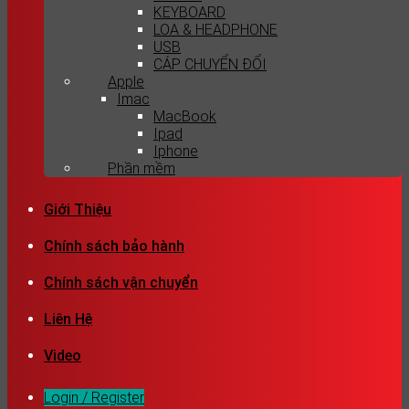
KEYBOARD
LOA & HEADPHONE
USB
CÁP CHUYỂN ĐỔI
Apple
Imac
MacBook
Ipad
Iphone
Phần mềm
Giới Thiệu
Chính sách bảo hành
Chính sách vận chuyển
Liên Hệ
Video
Login / Register