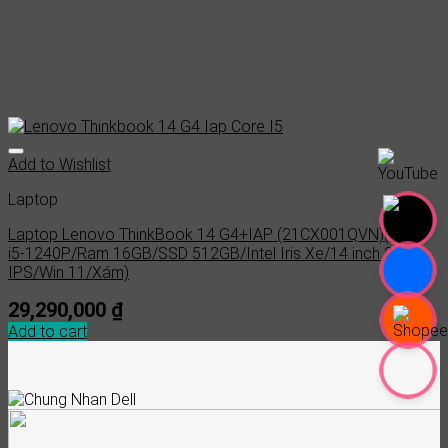
Add to Wishlist
Laptop
Laptop Lenovo ThinkBook 14 G4+IAP (21CX001QVN)(Core
i5-1240P/Ram 16GB/SSD 512GB/Intel Iris Xe/14 inch 2.8K
IPS/Win 11/Xám)
29,290,000
₫
Add to cart