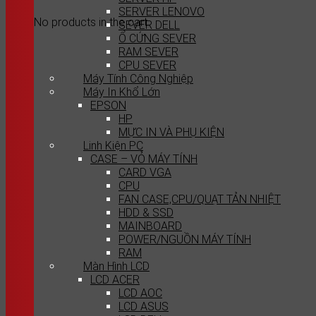
SERVER LENOVO
No products in the cart.
SEVER DELL
Ổ CỨNG SEVER
RAM SEVER
CPU SEVER
Máy Tính Công Nghiệp
Máy In Khổ Lớn
EPSON
HP
MỰC IN VÀ PHỤ KIỆN
Linh Kiện PC
CASE – VỎ MÁY TÍNH
CARD VGA
CPU
FAN CASE,CPU/QUẠT TẢN NHIỆT
HDD & SSD
MAINBOARD
POWER/NGUỒN MÁY TÍNH
RAM
Màn Hình LCD
LCD ACER
LCD AOC
LCD ASUS