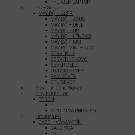
PHỤ KIỆN LAPTOP
PC – Server
MÁY BỘ – ACER
MÁY BỘ – ASUS
MÁY BỘ – DELL
MÁY BỘ – HP
MÁY BỘ – LENOVO
MÁY BỘ – MSI
MÁY BỘ MINI – NUC
SERVER HP
SERVER LENOVO
SEVER DELL
Ổ CỨNG SEVER
RAM SEVER
CPU SEVER
Máy Tính Công Nghiệp
Máy In Khổ Lớn
EPSON
HP
MỰC IN VÀ PHỤ KIỆN
Linh Kiện PC
CASE – VỎ MÁY TÍNH
CARD VGA
CPU