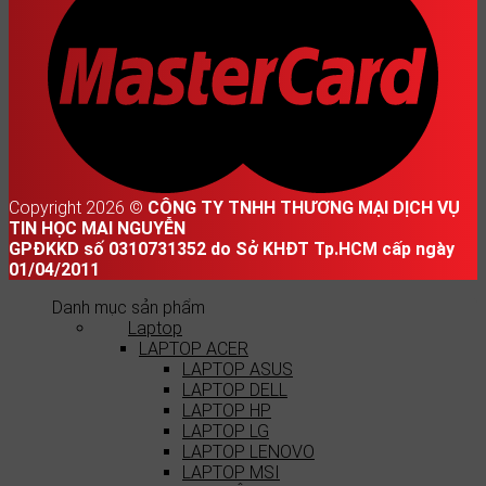
Copyright 2026 ©
CÔNG TY TNHH THƯƠNG MẠI DỊCH VỤ
TIN HỌC MAI NGUYỄN
GPĐKKD số 0310731352 do Sở KHĐT Tp.HCM cấp ngày
01/04/2011
Danh mục sản phẩm
Laptop
LAPTOP ACER
LAPTOP ASUS
LAPTOP DELL
LAPTOP HP
LAPTOP LG
LAPTOP LENOVO
LAPTOP MSI