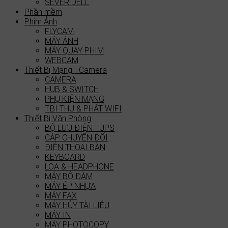
SEVER DELL
Phần mềm
Phim Ảnh
FLYCAM
MÁY ẢNH
MÁY QUAY PHIM
WEBCAM
Thiết Bị Mạng - Camera
CAMERA
HUB & SWITCH
PHỤ KIỆN MẠNG
T.BI THU & PHÁT WIFI
Thiết Bị Văn Phòng
BỘ LƯU ĐIỆN - UPS
CÁP CHUYỂN ĐỔI
ĐIỆN THOẠI BÀN
KEYBOARD
LOA & HEADPHONE
MÁY BỘ ĐÀM
MÁY ÉP NHỰA
MÁY FAX
MÁY HỦY TÀI LIỆU
MÁY IN
MÁY PHOTOCOPY