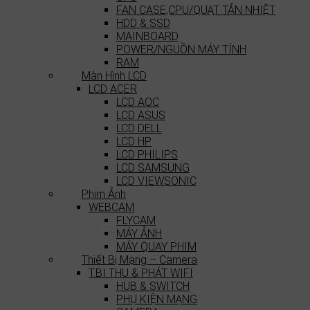
FAN CASE,CPU/QUẠT TẢN NHIỆT
HDD & SSD
MAINBOARD
POWER/NGUỒN MÁY TÍNH
RAM
Màn Hình LCD
LCD ACER
LCD AOC
LCD ASUS
LCD DELL
LCD HP
LCD PHILIPS
LCD SAMSUNG
LCD VIEWSONIC
Phim Ảnh
WEBCAM
FLYCAM
MÁY ẢNH
MÁY QUAY PHIM
Thiết Bị Mạng – Camera
T.BI THU & PHÁT WIFI
HUB & SWITCH
PHỤ KIỆN MẠNG