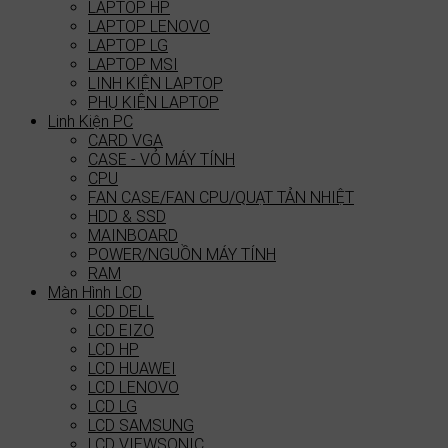
LAPTOP HP
LAPTOP LENOVO
LAPTOP LG
LAPTOP MSI
LINH KIỆN LAPTOP
PHỤ KIỆN LAPTOP
Linh Kiện PC
CARD VGA
CASE - VỎ MÁY TÍNH
CPU
FAN CASE/FAN CPU/QUẠT TẢN NHIỆT
HDD & SSD
MAINBOARD
POWER/NGUỒN MÁY TÍNH
RAM
Màn Hình LCD
LCD DELL
LCD EIZO
LCD HP
LCD HUAWEI
LCD LENOVO
LCD LG
LCD SAMSUNG
LCD VIEWSONIC