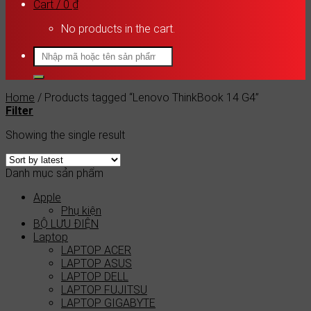
Cart /
0
₫
No products in the cart.
Search
for:
Home
/
Products tagged “Lenovo ThinkBook 14 G4”
Filter
Showing the single result
Danh mục sản phẩm
Apple
Phụ kiện
BỘ LƯU ĐIỆN
Laptop
LAPTOP ACER
LAPTOP ASUS
LAPTOP DELL
LAPTOP FUJITSU
LAPTOP GIGABYTE