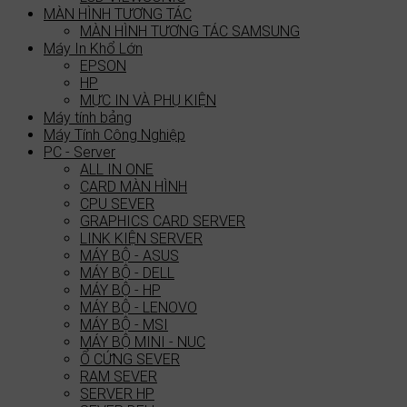
MÀN HÌNH TƯƠNG TÁC
MÀN HÌNH TƯƠNG TÁC SAMSUNG
Máy In Khổ Lớn
EPSON
HP
MỰC IN VÀ PHỤ KIỆN
Máy tính bảng
Máy Tính Công Nghiệp
PC - Server
ALL IN ONE
CARD MÀN HÌNH
CPU SEVER
GRAPHICS CARD SERVER
LINK KIỆN SERVER
MÁY BỘ - ASUS
MÁY BỘ - DELL
MÁY BỘ - HP
MÁY BỘ - LENOVO
MÁY BỘ - MSI
MÁY BỘ MINI - NUC
Ổ CỨNG SEVER
RAM SEVER
SERVER HP