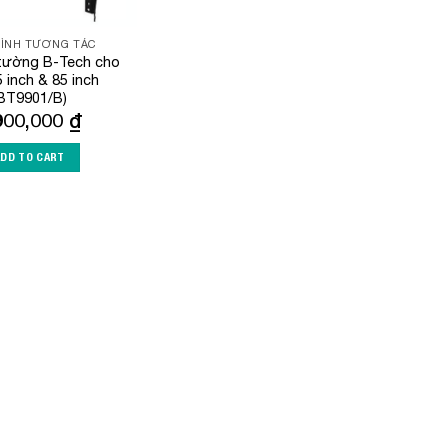
ÌNH TƯƠNG TÁC
 tường B-Tech cho
5 inch & 85 inch
BT9901/B)
900,000
₫
ADD TO CART