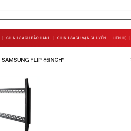
CHÍNH SÁCH BẢO HÀNH
CHÍNH SÁCH VẬN CHUYỂN
LIÊN HỆ
SAMSUNG FLIP 85INCH”
Add to
Wishlist