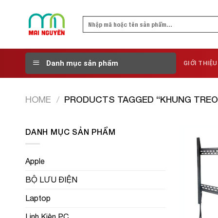
Skip
to
Search
content
for:
Danh mục sản phẩm
GIỚI THIỆU
HOME
/
PRODUCTS TAGGED “KHUNG TREO 
DANH MỤC SẢN PHẨM
Apple
BỘ LƯU ĐIỆN
Laptop
Linh Kiện PC