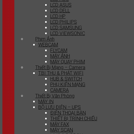
LCD ASUS
LCD DELL
LCD HP
LCD PHILIPS
LCD SAMSUNG
LCD VIEWSONIC
Phim Ảnh
WEBCAM
FLYCAM
MÁY ẢNH
MÁY QUAY PHIM
Thiết Bị Mạng – Camera
T.BI THU & PHÁT WIFI
HUB & SWITCH
PHỤ KIỆN MẠNG
CAMERA
Thiết Bị Văn Phòng
MÁY IN
BỘ LƯU ĐIỆN – UPS
ĐIỆN THOẠI BÀN
THIẾT BỊ TRÌNH CHIẾU
MÁY FAX
MÁY SCAN