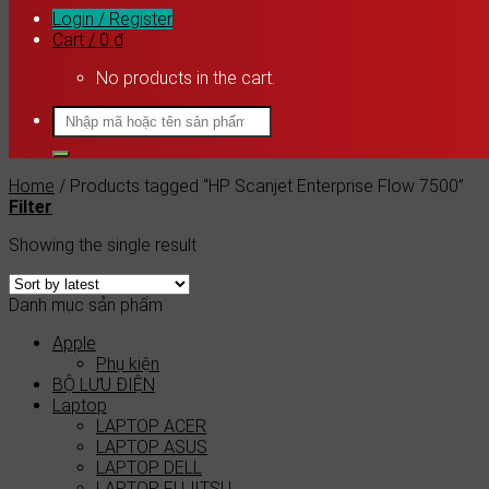
Login / Register
Cart /
0
₫
No products in the cart.
Search
for:
Home
/
Products tagged “HP Scanjet Enterprise Flow 7500”
Filter
Showing the single result
Danh mục sản phẩm
Apple
Phụ kiện
BỘ LƯU ĐIỆN
Laptop
LAPTOP ACER
LAPTOP ASUS
LAPTOP DELL
LAPTOP FUJITSU