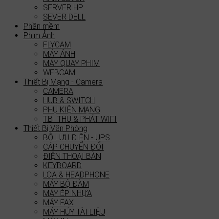
SERVER HP
SEVER DELL
Phần mềm
Phim Ảnh
FLYCAM
MÁY ẢNH
MÁY QUAY PHIM
WEBCAM
Thiết Bị Mạng - Camera
CAMERA
HUB & SWITCH
PHỤ KIỆN MẠNG
T.BI THU & PHÁT WIFI
Thiết Bị Văn Phòng
BỘ LƯU ĐIỆN - UPS
CÁP CHUYỂN ĐỔI
ĐIỆN THOẠI BÀN
KEYBOARD
LOA & HEADPHONE
MÁY BỘ ĐÀM
MÁY ÉP NHỰA
MÁY FAX
MÁY HỦY TÀI LIỆU