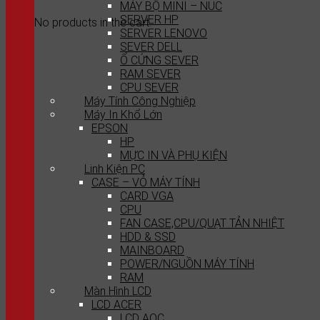
MÁY BỘ MINI – NUC
SERVER HP
No products in the cart.
SERVER LENOVO
SEVER DELL
Ổ CỨNG SEVER
RAM SEVER
CPU SEVER
Máy Tính Công Nghiệp
Máy In Khổ Lớn
EPSON
HP
MỰC IN VÀ PHỤ KIỆN
Linh Kiện PC
CASE – VỎ MÁY TÍNH
CARD VGA
CPU
FAN CASE,CPU/QUẠT TẢN NHIỆT
HDD & SSD
MAINBOARD
POWER/NGUỒN MÁY TÍNH
RAM
Màn Hình LCD
LCD ACER
LCD AOC