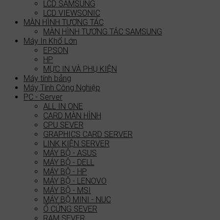
LCD SAMSUNG
LCD VIEWSONIC
MÀN HÌNH TƯƠNG TÁC
MÀN HÌNH TƯƠNG TÁC SAMSUNG
Máy In Khổ Lớn
EPSON
HP
MỰC IN VÀ PHỤ KIỆN
Máy tính bảng
Máy Tính Công Nghiệp
PC - Server
ALL IN ONE
CARD MÀN HÌNH
CPU SEVER
GRAPHICS CARD SERVER
LINK KIỆN SERVER
MÁY BỘ - ASUS
MÁY BỘ - DELL
MÁY BỘ - HP
MÁY BỘ - LENOVO
MÁY BỘ - MSI
MÁY BỘ MINI - NUC
Ổ CỨNG SEVER
RAM SEVER