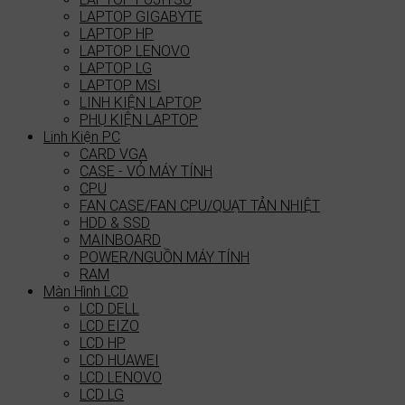
LAPTOP GIGABYTE
LAPTOP HP
LAPTOP LENOVO
LAPTOP LG
LAPTOP MSI
LINH KIỆN LAPTOP
PHỤ KIỆN LAPTOP
Linh Kiện PC
CARD VGA
CASE - VỎ MÁY TÍNH
CPU
FAN CASE/FAN CPU/QUẠT TẢN NHIỆT
HDD & SSD
MAINBOARD
POWER/NGUỒN MÁY TÍNH
RAM
Màn Hình LCD
LCD DELL
LCD EIZO
LCD HP
LCD HUAWEI
LCD LENOVO
LCD LG