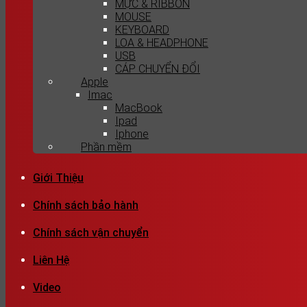
MỰC & RIBBON
MOUSE
KEYBOARD
LOA & HEADPHONE
USB
CÁP CHUYỂN ĐỔI
Apple
Imac
MacBook
Ipad
Iphone
Phần mềm
Giới Thiệu
Chính sách bảo hành
Chính sách vận chuyển
Liên Hệ
Video