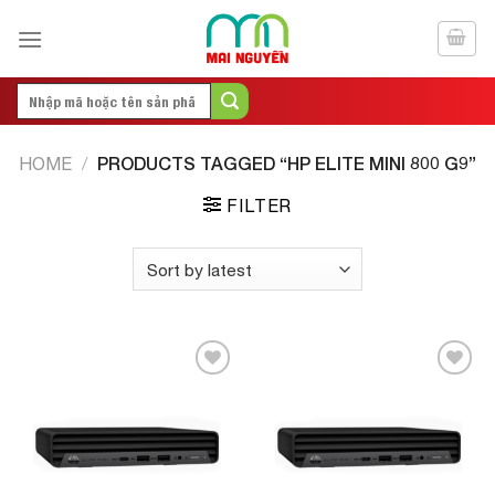
Skip
to
content
Search
for:
PRODUCTS TAGGED “HP ELITE MINI 800 G9”
HOME
/
FILTER
Add to
Add to
Wishlist
Wishlist