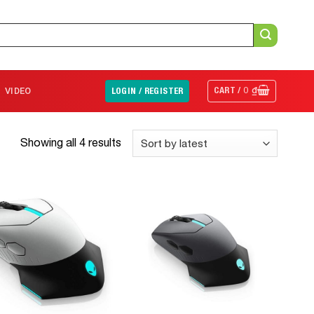
CART /
0
₫
VIDEO
LOGIN / REGISTER
Showing all 4 results
Add to
Add to
Wishlist
Wishlist