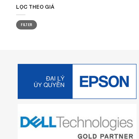
LỌC THEO GIÁ
Min
Max
FILTER
price
price