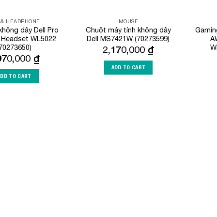
 & HEADPHONE
MOUSE
không dây Dell Pro
Chuột máy tính không dây
Gaming
s Headset WL5022
Dell MS7421W (70273599)
A
(70273650)
W
2,170,000
₫
970,000
₫
ADD TO CART
ADD TO CART