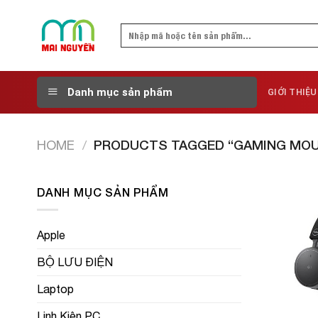
Skip
to
Search
content
for:
Danh mục sản phẩm
GIỚI THIỆU
HOME
/
PRODUCTS TAGGED “GAMING MOU
DANH MỤC SẢN PHẨM
Apple
BỘ LƯU ĐIỆN
Laptop
Linh Kiện PC