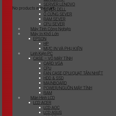
SERVER LENOVO
No products in the cart.
SEVER DELL
Ổ CỨNG SEVER
RAM SEVER
CPU SEVER
Máy Tính Công Nghiệp
Máy In Khổ Lớn
EPSON
HP
MỰC IN VÀ PHỤ KIỆN
Linh Kiện PC
CASE – VỎ MÁY TÍNH
CARD VGA
CPU
FAN CASE,CPU/QUẠT TẢN NHIỆT
HDD & SSD
MAINBOARD
POWER/NGUỒN MÁY TÍNH
RAM
Màn Hình LCD
LCD ACER
LCD AOC
LCD ASUS