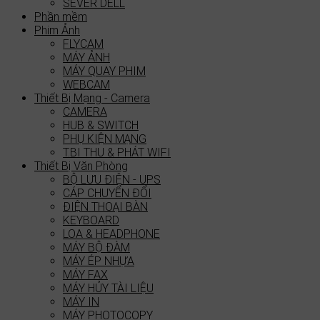
SEVER DELL
Phần mềm
Phim Ảnh
FLYCAM
MÁY ẢNH
MÁY QUAY PHIM
WEBCAM
Thiết Bị Mạng - Camera
CAMERA
HUB & SWITCH
PHỤ KIỆN MẠNG
T.BI THU & PHÁT WIFI
Thiết Bị Văn Phòng
BỘ LƯU ĐIỆN - UPS
CÁP CHUYỂN ĐỔI
ĐIỆN THOẠI BÀN
KEYBOARD
LOA & HEADPHONE
MÁY BỘ ĐÀM
MÁY ÉP NHỰA
MÁY FAX
MÁY HỦY TÀI LIỆU
MÁY IN
MÁY PHOTOCOPY