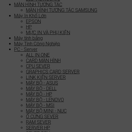
MÀN HÌNH TƯƠNG TÁC
MÀN HÌNH TƯƠNG TÁC SAMSUNG
Máy In Khổ Lớn
EPSON
HP
MỰC IN VÀ PHỤ KIỆN
Máy tính bảng
Máy Tính Công Nghiệp
PC - Server
ALL IN ONE
CARD MÀN HÌNH
CPU SEVER
GRAPHICS CARD SERVER
LINK KIỆN SERVER
MÁY BỘ - ASUS
MÁY BỘ - DELL
MÁY BỘ - HP
MÁY BỘ - LENOVO
MÁY BỘ - MSI
MÁY BỘ MINI - NUC
Ổ CỨNG SEVER
RAM SEVER
SERVER HP