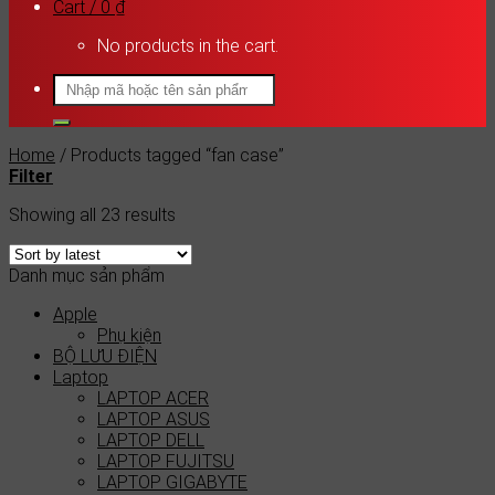
Cart /
0
₫
No products in the cart.
Search
for:
Home
/
Products tagged “fan case”
Filter
Showing all 23 results
Danh mục sản phẩm
Apple
Phụ kiện
BỘ LƯU ĐIỆN
Laptop
LAPTOP ACER
LAPTOP ASUS
LAPTOP DELL
LAPTOP FUJITSU
LAPTOP GIGABYTE