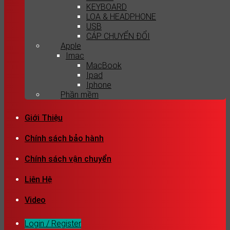
KEYBOARD
LOA & HEADPHONE
USB
CÁP CHUYỂN ĐỔI
Apple
Imac
MacBook
Ipad
Iphone
Phần mềm
Giới Thiệu
Chính sách bảo hành
Chính sách vận chuyển
Liên Hệ
Video
Login / Register