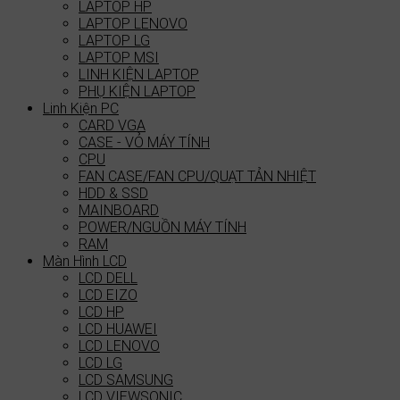
LAPTOP HP
LAPTOP LENOVO
LAPTOP LG
LAPTOP MSI
LINH KIỆN LAPTOP
PHỤ KIỆN LAPTOP
Linh Kiện PC
CARD VGA
CASE - VỎ MÁY TÍNH
CPU
FAN CASE/FAN CPU/QUẠT TẢN NHIỆT
HDD & SSD
MAINBOARD
POWER/NGUỒN MÁY TÍNH
RAM
Màn Hình LCD
LCD DELL
LCD EIZO
LCD HP
LCD HUAWEI
LCD LENOVO
LCD LG
LCD SAMSUNG
LCD VIEWSONIC