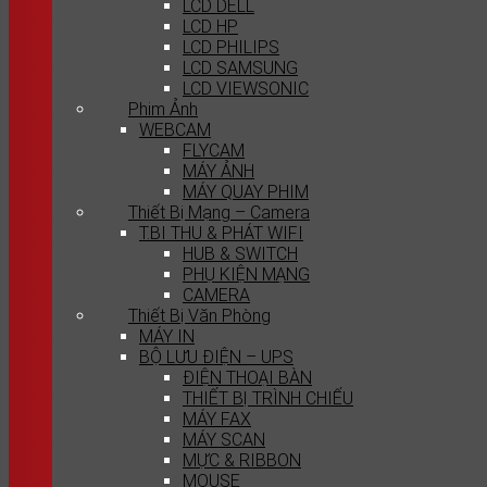
LCD DELL
LCD HP
LCD PHILIPS
LCD SAMSUNG
LCD VIEWSONIC
Phim Ảnh
WEBCAM
FLYCAM
MÁY ẢNH
MÁY QUAY PHIM
Thiết Bị Mạng – Camera
T.BI THU & PHÁT WIFI
HUB & SWITCH
PHỤ KIỆN MẠNG
CAMERA
Thiết Bị Văn Phòng
MÁY IN
BỘ LƯU ĐIỆN – UPS
ĐIỆN THOẠI BÀN
THIẾT BỊ TRÌNH CHIẾU
MÁY FAX
MÁY SCAN
MỰC & RIBBON
MOUSE