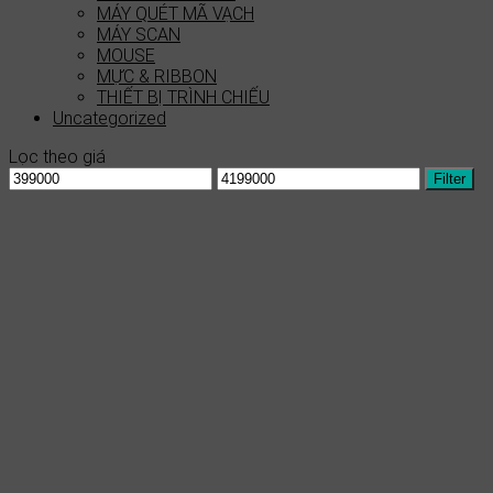
MÁY QUÉT MÃ VẠCH
MÁY SCAN
MOUSE
MỰC & RIBBON
THIẾT BỊ TRÌNH CHIẾU
Uncategorized
Lọc theo giá
Min
Max
Filter
price
price