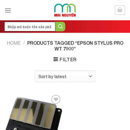
Skip
to
content
Search
for:
PRODUCTS TAGGED “EPSON STYLUS PRO
HOME
/
WT 7900”
FILTER
Add to
Wishlist