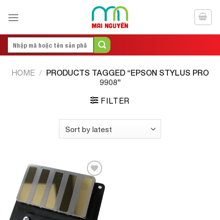
Skip
to
content
Search
for:
PRODUCTS TAGGED “EPSON STYLUS PRO
HOME
/
9908”
FILTER
Add to
Wishlist