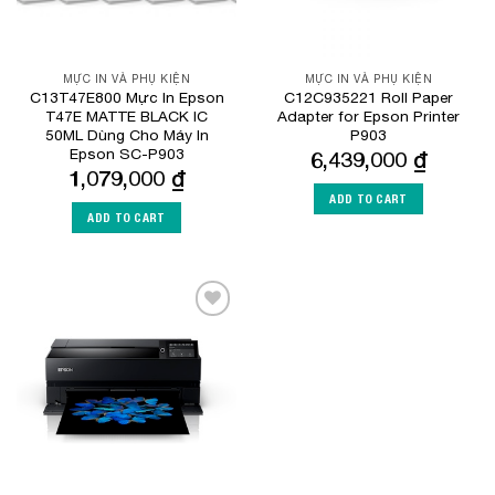
MỰC IN VÀ PHỤ KIỆN
MỰC IN VÀ PHỤ KIỆN
C13T47E800 Mực In Epson
C12C935221 Roll Paper
T47E MATTE BLACK IC
Adapter for Epson Printer
50ML Dùng Cho Máy In
P903
Epson SC-P903
6,439,000
₫
1,079,000
₫
ADD TO CART
ADD TO CART
Add to
Wishlist