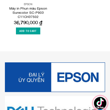
EPSON
Máy in Phun màu Epson
Surecolor SC-P903
C11CH37502
36,790,000
₫
ADD TO CART