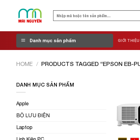
Skip
to
Search
content
for:
Danh mục sản phẩm
GIỚI THIỆU
HOME
/
PRODUCTS TAGGED “EPSON EB-P
DANH MỤC SẢN PHẨM
Apple
BỘ LƯU ĐIỆN
Laptop
Linh Kiện PC