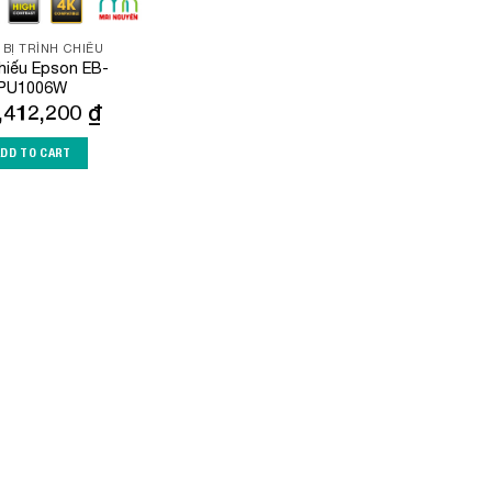
 BỊ TRÌNH CHIẾU
hiếu Epson EB-
PU1006W
,412,200
₫
ADD TO CART