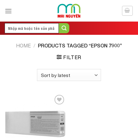
Skip
to
content
Search
for:
PRODUCTS TAGGED “EPSON 7900”
HOME
/
FILTER
Add to
Wishlist