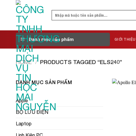
Skip
to
Search
content
for:
Danh mục sản phẩm
GIỚI THIỆU
HOME
/
PRODUCTS TAGGED “ELS240”
DANH MỤC SẢN PHẨM
Apple
BỘ LƯU ĐIỆN
Laptop
Linh Kiện PC