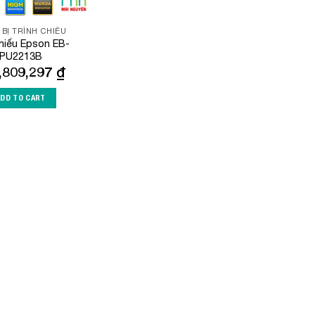
 BỊ TRÌNH CHIẾU
hiếu Epson EB-
PU2213B
,809,297
₫
ADD TO CART