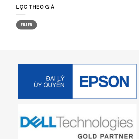
LỌC THEO GIÁ
Min
Max
FILTER
price
price