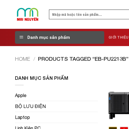
Skip
to
Search
content
for:
Danh mục sản phẩm
GIỚI THIỆU
HOME
/
PRODUCTS TAGGED “EB-PU2213B”
DANH MỤC SẢN PHẨM
Apple
BỘ LƯU ĐIỆN
Laptop
Linh Kiện PC