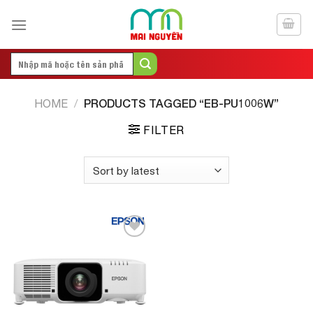
Skip
to
content
Search
for:
PRODUCTS TAGGED “EB-PU1006W”
HOME
/
FILTER
Add to
Wishlist