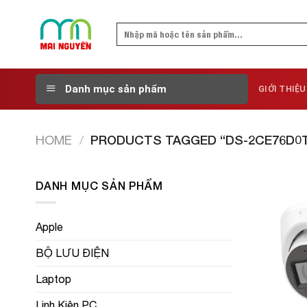
Skip
to
Search
content
for:
Danh mục sản phẩm
GIỚI THIỆU
HOME
/
PRODUCTS TAGGED “DS-2CE76D0
DANH MỤC SẢN PHẨM
Apple
BỘ LƯU ĐIỆN
Laptop
Linh Kiện PC