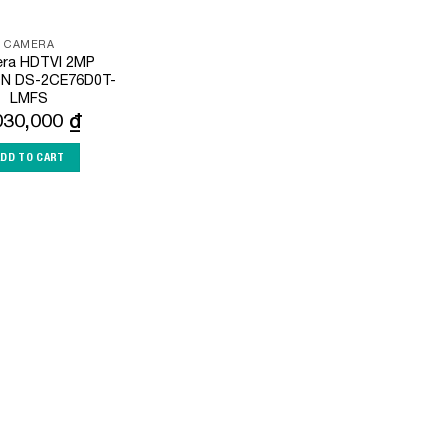
CAMERA
ra HDTVI 2MP
ON DS-2CE76D0T-
LMFS
030,000
₫
ADD TO CART