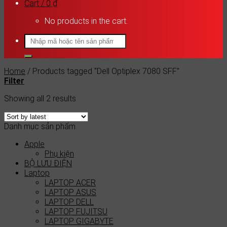
Cart /
0
₫
No products in the cart.
Search
for:
Home
/
Products tagged “Dell Optiplex 7080 SFF”
Filter
Showing all 2 results
Danh mục sản phẩm
Apple
Phụ kiện
BỘ LƯU ĐIỆN
Laptop
LAPTOP ACER
LAPTOP ASUS
LAPTOP DELL
LAPTOP FUJITSU
LAPTOP GIGABYTE