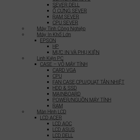
SEVER DELL
Ổ CỨNG SEVER
RAM SEVER
CPU SEVER
Máy Tính Công Nghiệp
Máy In Khổ Lớn
EPSON
HP
MỰC IN VÀ PHỤ KIỆN
Linh Kiện PC
CASE – VỎ MÁY TÍNH
CARD VGA
CPU
FAN CASE,CPU/QUẠT TẢN NHIỆT
HDD & SSD
MAINBOARD
POWER/NGUỒN MÁY TÍNH
RAM
Màn Hình LCD
LCD ACER
LCD AOC
LCD ASUS
LCD DELL