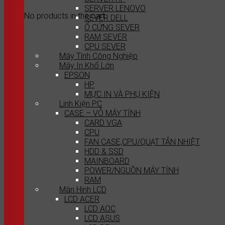
SERVER LENOVO
No products in the cart.
SEVER DELL
Ổ CỨNG SEVER
RAM SEVER
CPU SEVER
Máy Tính Công Nghiệp
Máy In Khổ Lớn
EPSON
HP
MỰC IN VÀ PHỤ KIỆN
Linh Kiện PC
CASE – VỎ MÁY TÍNH
CARD VGA
CPU
FAN CASE,CPU/QUẠT TẢN NHIỆT
HDD & SSD
MAINBOARD
POWER/NGUỒN MÁY TÍNH
RAM
Màn Hình LCD
LCD ACER
LCD AOC
LCD ASUS