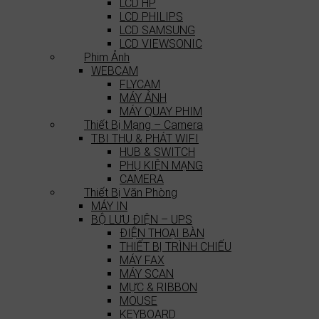
LCD HP
LCD PHILIPS
LCD SAMSUNG
LCD VIEWSONIC
Phim Ảnh
WEBCAM
FLYCAM
MÁY ẢNH
MÁY QUAY PHIM
Thiết Bị Mạng – Camera
T.BI THU & PHÁT WIFI
HUB & SWITCH
PHỤ KIỆN MẠNG
CAMERA
Thiết Bị Văn Phòng
MÁY IN
BỘ LƯU ĐIỆN – UPS
ĐIỆN THOẠI BÀN
THIẾT BỊ TRÌNH CHIẾU
MÁY FAX
MÁY SCAN
MỰC & RIBBON
MOUSE
KEYBOARD