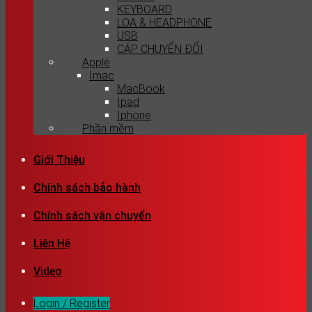
KEYBOARD
LOA & HEADPHONE
USB
CÁP CHUYỂN ĐỔI
Apple
Imac
MacBook
Ipad
Iphone
Phần mềm
Giới Thiệu
Chính sách bảo hành
Chính sách vận chuyển
Liên Hệ
Video
Login / Register