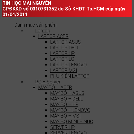
TIN HỌC MAI NGUYỄN
GPĐKKD số 0310731352 do Sở KHĐT Tp.HCM cấp ngày
01/04/2011
Danh mục sản phẩm
Laptop
LAPTOP ACER
LAPTOP ASUS
LAPTOP DELL
LAPTOP HP
LAPTOP LG
LAPTOP LENOVO
LAPTOP MSI
PHỤ KIỆN LAPTOP
PC – Server
MÁY BỘ – ACER
MÁY BỘ – ASUS
MÁY BỘ – DELL
MÁY BỘ – HP
MÁY BỘ – LENOVO
MÁY BỘ – MSI
MÁY BỘ MINI – NUC
SERVER HP
SERVER LENOVO