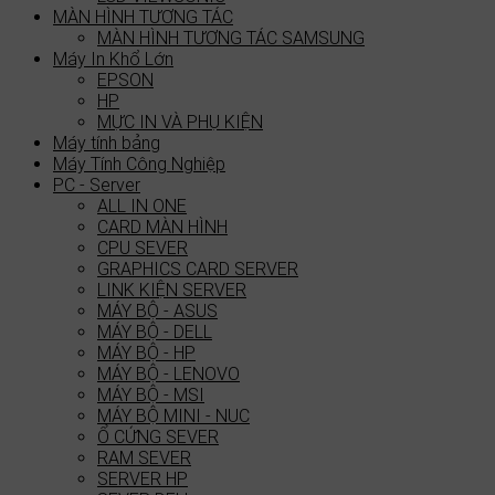
MÀN HÌNH TƯƠNG TÁC
MÀN HÌNH TƯƠNG TÁC SAMSUNG
Máy In Khổ Lớn
EPSON
HP
MỰC IN VÀ PHỤ KIỆN
Máy tính bảng
Máy Tính Công Nghiệp
PC - Server
ALL IN ONE
CARD MÀN HÌNH
CPU SEVER
GRAPHICS CARD SERVER
LINK KIỆN SERVER
MÁY BỘ - ASUS
MÁY BỘ - DELL
MÁY BỘ - HP
MÁY BỘ - LENOVO
MÁY BỘ - MSI
MÁY BỘ MINI - NUC
Ổ CỨNG SEVER
RAM SEVER
SERVER HP