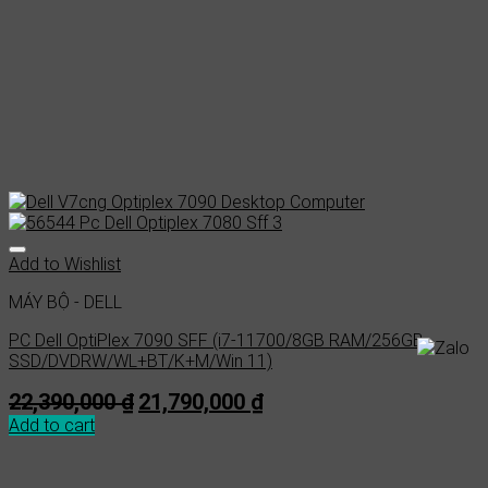
Add to Wishlist
MÁY BỘ - DELL
PC Dell OptiPlex 7090 SFF (i7-11700/8GB RAM/256GB
SSD/DVDRW/WL+BT/K+M/Win 11)
Original
Current
22,390,000
₫
21,790,000
₫
price
price
Add to cart
was:
is:
22,390,000 ₫.
21,790,000 ₫.