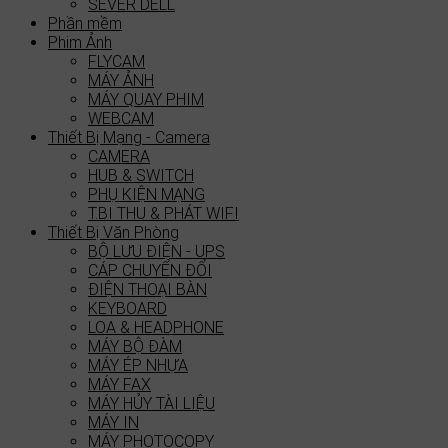
SEVER DELL
Phần mềm
Phim Ảnh
FLYCAM
MÁY ẢNH
MÁY QUAY PHIM
WEBCAM
Thiết Bị Mạng - Camera
CAMERA
HUB & SWITCH
PHỤ KIỆN MẠNG
T.BI THU & PHÁT WIFI
Thiết Bị Văn Phòng
BỘ LƯU ĐIỆN - UPS
CÁP CHUYỂN ĐỔI
ĐIỆN THOẠI BÀN
KEYBOARD
LOA & HEADPHONE
MÁY BỘ ĐÀM
MÁY ÉP NHỰA
MÁY FAX
MÁY HỦY TÀI LIỆU
MÁY IN
MÁY PHOTOCOPY