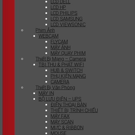
LCD DELL
LCD HP
LCD PHILIPS
LCD SAMSUNG
LCD VIEWSONIC
Phim Ảnh
WEBCAM
FLYCAM
MÁY ẢNH
MÁY QUAY PHIM
Thiết Bị Mạng – Camera
T.BI THU & PHÁT WIFI
HUB & SWITCH
PHỤ KIỆN MẠNG
CAMERA
Thiết Bị Văn Phòng
MÁY IN
BỘ LƯU ĐIỆN – UPS
ĐIỆN THOẠI BÀN
THIẾT BỊ TRÌNH CHIẾU
MÁY FAX
MÁY SCAN
MỰC & RIBBON
MOUSE