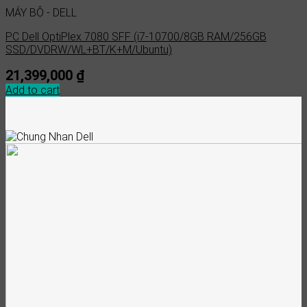
MÁY BỘ - DELL
PC Dell OptiPlex 7080 SFF (i7-10700/8GB RAM/256GB
SSD/DVDRW/WL+BT/K+M/Ubuntu)
21,399,000
₫
Add to cart