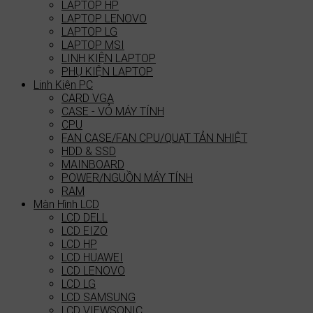
LAPTOP HP
LAPTOP LENOVO
LAPTOP LG
LAPTOP MSI
LINH KIỆN LAPTOP
PHỤ KIỆN LAPTOP
Linh Kiện PC
CARD VGA
CASE - VỎ MÁY TÍNH
CPU
FAN CASE/FAN CPU/QUẠT TẢN NHIỆT
HDD & SSD
MAINBOARD
POWER/NGUỒN MÁY TÍNH
RAM
Màn Hình LCD
LCD DELL
LCD EIZO
LCD HP
LCD HUAWEI
LCD LENOVO
LCD LG
LCD SAMSUNG
LCD VIEWSONIC