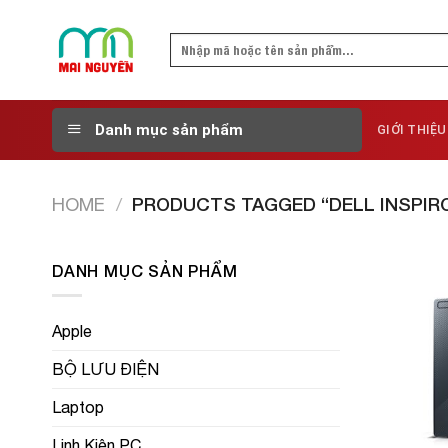
Skip
to
Search
content
for:
Danh mục sản phẩm
GIỚI THIỆU
HOME
/
PRODUCTS TAGGED “DELL INSPIRO
DANH MỤC SẢN PHẨM
Apple
BỘ LƯU ĐIỆN
Laptop
Linh Kiện PC