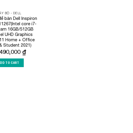
Y BỘ - DELL
ể bàn Dell Inspiron
1267(Intel core i7-
Ram 16GB/512GB
tel UHD Graphics
11 Home + Office
 Student 2021)
,490,000
₫
ADD TO CART