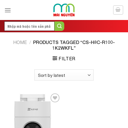
Skip
to
content
Search
for:
PRODUCTS TAGGED “CS-H8C-R100-
HOME
/
1K2WKFL”
FILTER
Add to
Wishlist