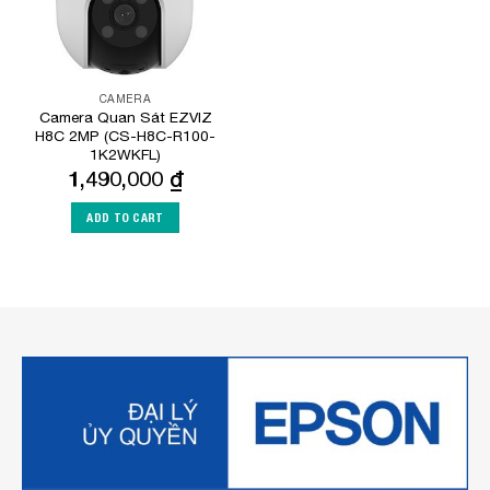
CAMERA
Camera Quan Sát EZVIZ
H8C 2MP (CS-H8C-R100-
1K2WKFL)
1,490,000
₫
ADD TO CART