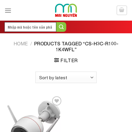
Skip
to
content
Search
for:
PRODUCTS TAGGED “CS-H3C-R100-
HOME
/
1K4WFL”
FILTER
Add to
Wishlist