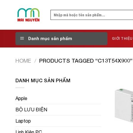
Skip
to
Search
content
for:
Danh mục sản phẩm
GIỚI THIỆU
HOME
/
PRODUCTS TAGGED “C13T54X900”
DANH MỤC SẢN PHẨM
Apple
BỘ LƯU ĐIỆN
Laptop
Linh Kiện PC