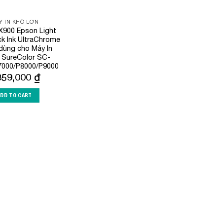
Y IN KHỔ LỚN
900 Epson Light
ck Ink UltraChrome
dùng cho Máy In
 SureColor SC-
7000/P8000/P9000
359,000
₫
ADD TO CART