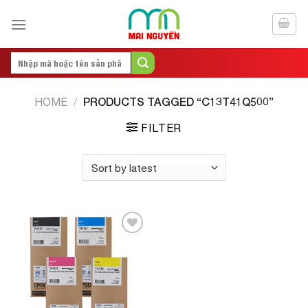
Skip
to
content
Search
for:
PRODUCTS TAGGED “C13T41Q500”
HOME
/
FILTER
Add to
Wishlist