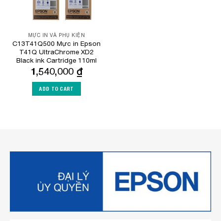
MỰC IN VÀ PHỤ KIỆN
C13T41Q500 Mực in Epson
T41Q UltraChrome XD2
Black ink Cartridge 110ml
1,540,000
₫
ADD TO CART