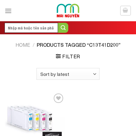
Skip
to
content
Search
for:
PRODUCTS TAGGED “C13T41D200”
HOME
/
FILTER
Add to
Wishlist