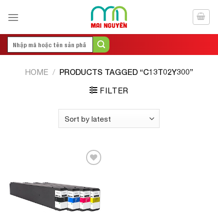
Skip
to
content
Search
for:
PRODUCTS TAGGED “C13T02Y300”
HOME
/
FILTER
Add to
Wishlist