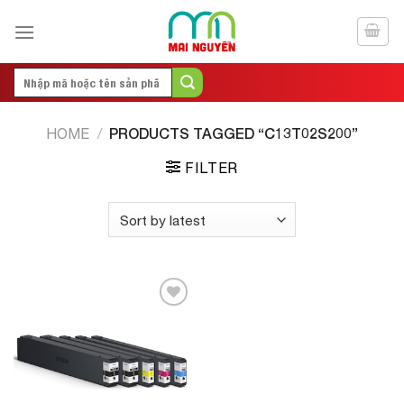
Skip
to
content
Search
for:
PRODUCTS TAGGED “C13T02S200”
HOME
/
FILTER
Add to
Wishlist