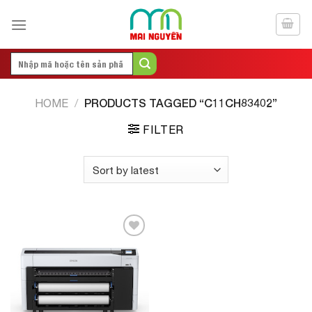
Skip
to
content
Search
for:
PRODUCTS TAGGED “C11CH83402”
HOME
/
FILTER
Add to
Wishlist