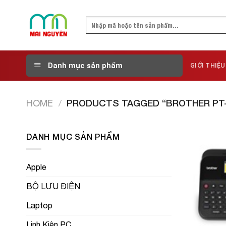
Skip
to
Search
content
for:
Danh mục sản phẩm
GIỚI THIỆU
HOME
/
PRODUCTS TAGGED “BROTHER PT-
DANH MỤC SẢN PHẨM
Apple
BỘ LƯU ĐIỆN
Laptop
Linh Kiện PC