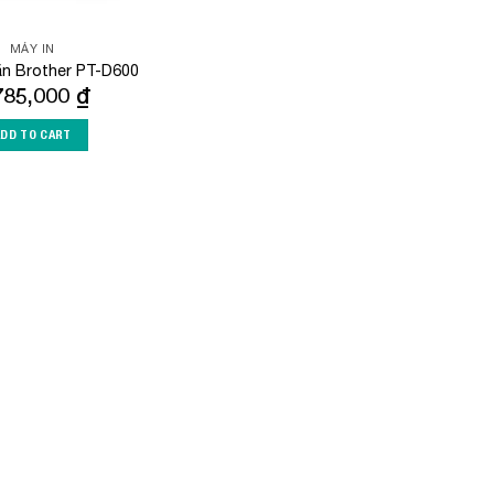
MÁY IN
ãn Brother PT-D600
785,000
₫
ADD TO CART