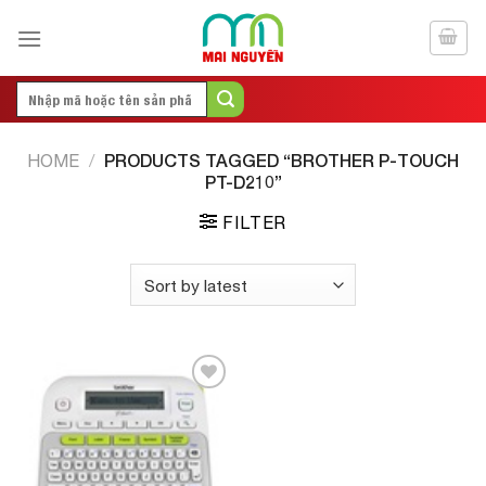
Skip
to
content
Search
for:
PRODUCTS TAGGED “BROTHER P-TOUCH
HOME
/
PT-D210”
FILTER
Add to
Wishlist