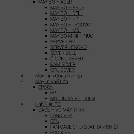
MÁY BỘ – ACER
MÁY BỘ – ASUS
MÁY BỘ – DELL
MÁY BỘ – HP
MÁY BỘ – LENOVO
MÁY BỘ – MSI
MÁY BỘ MINI – NUC
SERVER HP
SERVER LENOVO
SEVER DELL
Ổ CỨNG SEVER
RAM SEVER
CPU SEVER
Máy Tính Công Nghiệp
Máy In Khổ Lớn
EPSON
HP
MỰC IN VÀ PHỤ KIỆN
Linh Kiện PC
CASE – VỎ MÁY TÍNH
CARD VGA
CPU
FAN CASE,CPU/QUẠT TẢN NHIỆT
HDD & SSD