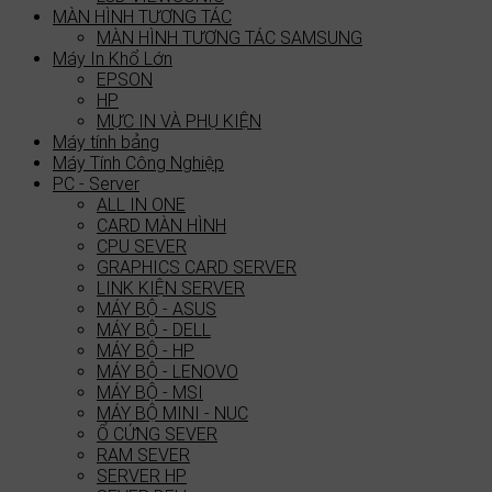
MÀN HÌNH TƯƠNG TÁC
MÀN HÌNH TƯƠNG TÁC SAMSUNG
Máy In Khổ Lớn
EPSON
HP
MỰC IN VÀ PHỤ KIỆN
Máy tính bảng
Máy Tính Công Nghiệp
PC - Server
ALL IN ONE
CARD MÀN HÌNH
CPU SEVER
GRAPHICS CARD SERVER
LINK KIỆN SERVER
MÁY BỘ - ASUS
MÁY BỘ - DELL
MÁY BỘ - HP
MÁY BỘ - LENOVO
MÁY BỘ - MSI
MÁY BỘ MINI - NUC
Ổ CỨNG SEVER
RAM SEVER
SERVER HP