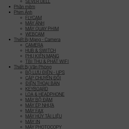
SEVER DELL
Phần mềm
Phim Ảnh
FLYCAM
MÁY ẢNH
MÁY QUAY PHIM
WEBCAM
Thiết Bị Mạng - Camera
CAMERA
HUB & SWITCH
PHỤ KIỆN MẠNG
T.BI THU & PHÁT WIFI
Thiết Bị Văn Phòng
BỘ LƯU ĐIỆN - UPS
CÁP CHUYỂN ĐỔI
ĐIỆN THOẠI BÀN
KEYBOARD
LOA & HEADPHONE
MÁY BỘ ĐÀM
MÁY ÉP NHỰA
MÁY FAX
MÁY HỦY TÀI LIỆU
MÁY IN
MÁY PHOTOCOPY