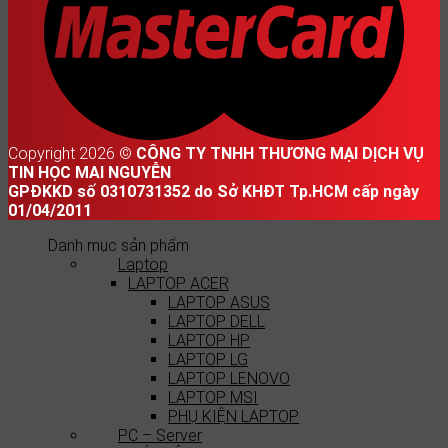
Copyright 2026 ©
CÔNG TY TNHH THƯƠNG MẠI DỊCH VỤ
TIN HỌC MAI NGUYỄN
GPĐKKD số 0310731352 do Sở KHĐT Tp.HCM cấp ngày
01/04/2011
Danh mục sản phẩm
Laptop
LAPTOP ACER
LAPTOP ASUS
LAPTOP DELL
LAPTOP HP
LAPTOP LG
LAPTOP LENOVO
LAPTOP MSI
PHỤ KIỆN LAPTOP
PC – Server