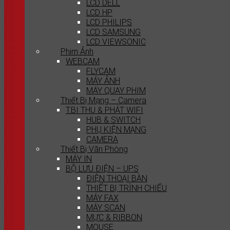
LCD DELL
LCD HP
LCD PHILIPS
LCD SAMSUNG
LCD VIEWSONIC
Phim Ảnh
WEBCAM
FLYCAM
MÁY ẢNH
MÁY QUAY PHIM
Thiết Bị Mạng – Camera
T.BI THU & PHÁT WIFI
HUB & SWITCH
PHỤ KIỆN MẠNG
CAMERA
Thiết Bị Văn Phòng
MÁY IN
BỘ LƯU ĐIỆN – UPS
ĐIỆN THOẠI BÀN
THIẾT BỊ TRÌNH CHIẾU
MÁY FAX
MÁY SCAN
MỰC & RIBBON
MOUSE