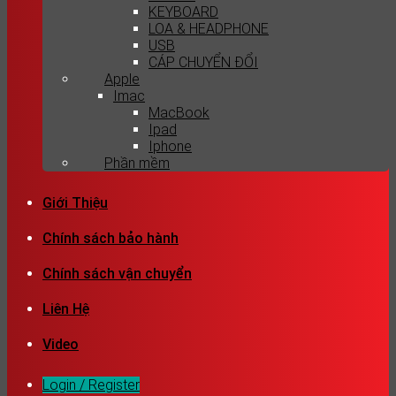
KEYBOARD
LOA & HEADPHONE
USB
CÁP CHUYỂN ĐỔI
Apple
Imac
MacBook
Ipad
Iphone
Phần mềm
Giới Thiệu
Chính sách bảo hành
Chính sách vận chuyển
Liên Hệ
Video
Login / Register