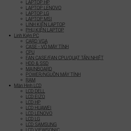
LAPTOP HP
LAPTOP LENOVO
LAPTOP LG
LAPTOP MSI
LINH KIỆN LAPTOP
PHỤ KIỆN LAPTOP
Linh Kiện PC
CARD VGA
CASE - VỎ MÁY TÍNH
CPU
FAN CASE/FAN CPU/QUẠT TẢN NHIỆT
HDD & SSD
MAINBOARD
POWER/NGUỒN MÁY TÍNH
RAM
Màn Hình LCD
LCD DELL
LCD EIZO
LCD HP
LCD HUAWEI
LCD LENOVO
LCD LG
LCD SAMSUNG
LCD VIEWSONIC