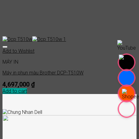
Add to Wishlist
MÁY IN
Máy in phun màu Brother DCP-T510W
4,697,000
₫
Add to cart