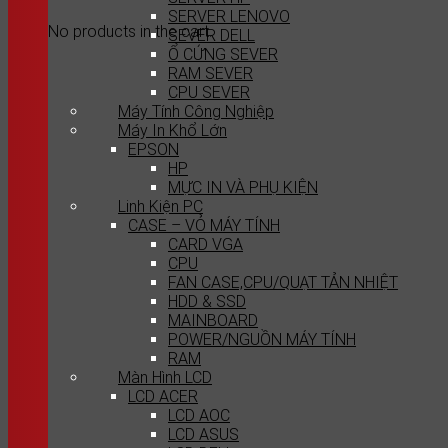
SERVER LENOVO
No products in the cart.
SEVER DELL
Ổ CỨNG SEVER
RAM SEVER
CPU SEVER
Máy Tính Công Nghiệp
Máy In Khổ Lớn
EPSON
HP
MỰC IN VÀ PHỤ KIỆN
Linh Kiện PC
CASE – VỎ MÁY TÍNH
CARD VGA
CPU
FAN CASE,CPU/QUẠT TẢN NHIỆT
HDD & SSD
MAINBOARD
POWER/NGUỒN MÁY TÍNH
RAM
Màn Hình LCD
LCD ACER
LCD AOC
LCD ASUS