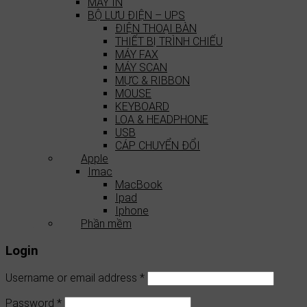
MÁY IN
BỘ LƯU ĐIỆN – UPS
ĐIỆN THOẠI BÀN
THIẾT BỊ TRÌNH CHIẾU
MÁY FAX
MÁY SCAN
MỰC & RIBBON
MOUSE
KEYBOARD
LOA & HEADPHONE
USB
CÁP CHUYỂN ĐỔI
Apple
Imac
MacBook
Ipad
Iphone
Phần mềm
Login
Username or email address
*
Password
*