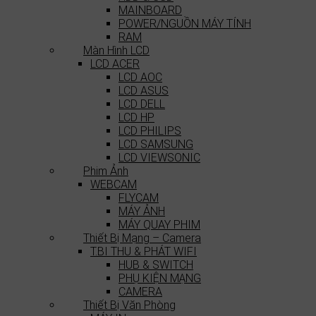
MAINBOARD
POWER/NGUỒN MÁY TÍNH
RAM
Màn Hình LCD
LCD ACER
LCD AOC
LCD ASUS
LCD DELL
LCD HP
LCD PHILIPS
LCD SAMSUNG
LCD VIEWSONIC
Phim Ảnh
WEBCAM
FLYCAM
MÁY ẢNH
MÁY QUAY PHIM
Thiết Bị Mạng – Camera
T.BI THU & PHÁT WIFI
HUB & SWITCH
PHỤ KIỆN MẠNG
CAMERA
Thiết Bị Văn Phòng