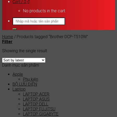
Cart /
0
₫
No products in the cart.
Search
for:
Home
/
Products tagged “Brother DCP-T510W”
Filter
Showing the single result
Danh mục sản phẩm
Apple
Phụ kiện
BỘ LƯU ĐIỆN
Laptop
LAPTOP ACER
LAPTOP ASUS
LAPTOP DELL
LAPTOP FUJITSU
LAPTOP GIGABYTE