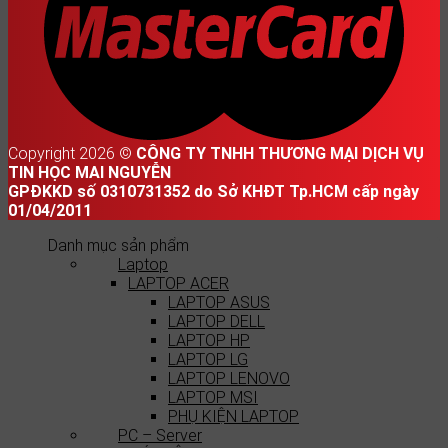
Copyright 2026 ©
CÔNG TY TNHH THƯƠNG MẠI DỊCH VỤ
TIN HỌC MAI NGUYỄN
GPĐKKD số 0310731352 do Sở KHĐT Tp.HCM cấp ngày
01/04/2011
Danh mục sản phẩm
Laptop
LAPTOP ACER
LAPTOP ASUS
LAPTOP DELL
LAPTOP HP
LAPTOP LG
LAPTOP LENOVO
LAPTOP MSI
PHỤ KIỆN LAPTOP
PC – Server