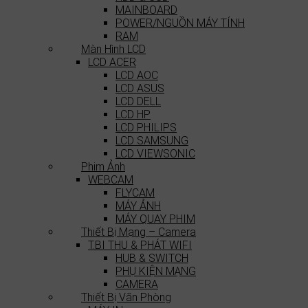
MAINBOARD
POWER/NGUỒN MÁY TÍNH
RAM
Màn Hình LCD
LCD ACER
LCD AOC
LCD ASUS
LCD DELL
LCD HP
LCD PHILIPS
LCD SAMSUNG
LCD VIEWSONIC
Phim Ảnh
WEBCAM
FLYCAM
MÁY ẢNH
MÁY QUAY PHIM
Thiết Bị Mạng – Camera
T.BI THU & PHÁT WIFI
HUB & SWITCH
PHỤ KIỆN MẠNG
CAMERA
Thiết Bị Văn Phòng