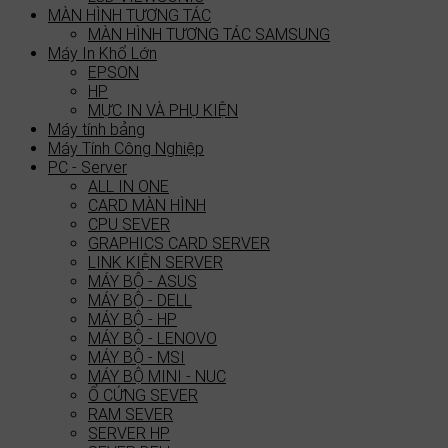
MÀN HÌNH TƯƠNG TÁC
MÀN HÌNH TƯƠNG TÁC SAMSUNG
Máy In Khổ Lớn
EPSON
HP
MỰC IN VÀ PHỤ KIỆN
Máy tính bảng
Máy Tính Công Nghiệp
PC - Server
ALL IN ONE
CARD MÀN HÌNH
CPU SEVER
GRAPHICS CARD SERVER
LINK KIỆN SERVER
MÁY BỘ - ASUS
MÁY BỘ - DELL
MÁY BỘ - HP
MÁY BỘ - LENOVO
MÁY BỘ - MSI
MÁY BỘ MINI - NUC
Ổ CỨNG SEVER
RAM SEVER
SERVER HP