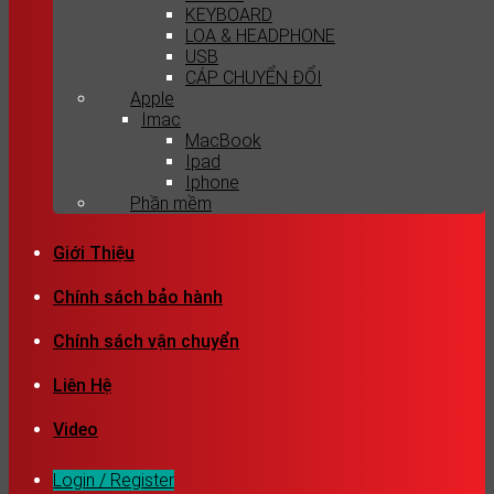
KEYBOARD
LOA & HEADPHONE
USB
CÁP CHUYỂN ĐỔI
Apple
Imac
MacBook
Ipad
Iphone
Phần mềm
Giới Thiệu
Chính sách bảo hành
Chính sách vận chuyển
Liên Hệ
Video
Login / Register