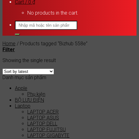
Cart /
0
₫
No products in the cart.
Search
for:
Home
/
Products tagged “Bizhub 558e”
Filter
Showing the single result
Danh mục sản phẩm
Apple
Phụ kiện
BỘ LƯU ĐIỆN
Laptop
LAPTOP ACER
LAPTOP ASUS
LAPTOP DELL
LAPTOP FUJITSU
LAPTOP GIGABYTE