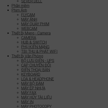
SEVER DELL
Phần mềm
Phim Ảnh
FLYCAM
MÁY ẢNH
MÁY QUAY PHIM
WEBCAM
Thiết Bị Mạng - Camera
CAMERA
HUB & SWITCH
PHỤ KIỆN MẠNG
T.BI THU & PHÁT WIFI
Thiết Bị Văn Phòng
BỘ LƯU ĐIỆN - UPS
CÁP CHUYỂN ĐỔI
ĐIỆN THOẠI BÀN
KEYBOARD
LOA & HEADPHONE
MÁY BỘ ĐÀM
MÁY ÉP NHỰA
MÁY FAX
MÁY HỦY TÀI LIỆU
MÁY IN
MÁY PHOTOCOPY