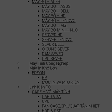
MÁY BỘ – ACER
MÁY BỘ – ASUS
MÁY BỘ – DELL
MÁY BỘ – HP
MÁY BỘ – LENOVO
MÁY BỘ – MSI
MÁY BỘ MINI – NUC
SERVER HP
SERVER LENOVO
SEVER DELL
Ổ CỨNG SEVER
RAM SEVER
CPU SEVER
Máy Tính Công Nghiệp
Máy In Khổ Lớn
EPSON
HP
MỰC IN VÀ PHỤ KIỆN
Linh Kiện PC
CASE – VỎ MÁY TÍNH
CARD VGA
CPU
FAN CASE,CPU/QUẠT TẢN NHIỆT
HDD & SSD