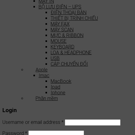
MÁY IN
BỘ LƯU ĐIỆN – UPS
ĐIỆN THOẠI BÀN
THIẾT BỊ TRÌNH CHIẾU
MÁY FAX
MÁY SCAN
MỰC & RIBBON
MOUSE
KEYBOARD
LOA & HEADPHONE
USB
CÁP CHUYỂN ĐỔI
Apple
Imac
MacBook
Ipad
Iphone
Phần mềm
Login
Username or email address
*
Password
*