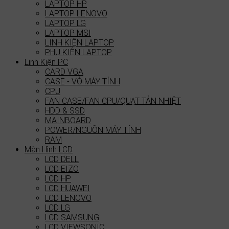
LAPTOP HP
LAPTOP LENOVO
LAPTOP LG
LAPTOP MSI
LINH KIỆN LAPTOP
PHỤ KIỆN LAPTOP
Linh Kiện PC
CARD VGA
CASE - VỎ MÁY TÍNH
CPU
FAN CASE/FAN CPU/QUẠT TẢN NHIỆT
HDD & SSD
MAINBOARD
POWER/NGUỒN MÁY TÍNH
RAM
Màn Hình LCD
LCD DELL
LCD EIZO
LCD HP
LCD HUAWEI
LCD LENOVO
LCD LG
LCD SAMSUNG
LCD VIEWSONIC