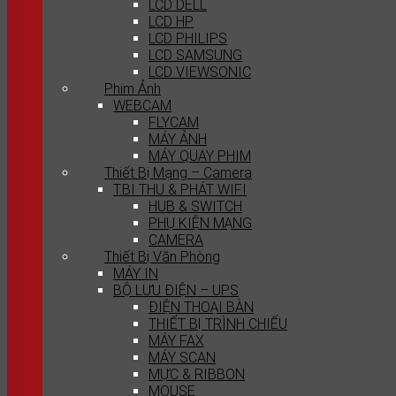
LCD DELL
LCD HP
LCD PHILIPS
LCD SAMSUNG
LCD VIEWSONIC
Phim Ảnh
WEBCAM
FLYCAM
MÁY ẢNH
MÁY QUAY PHIM
Thiết Bị Mạng – Camera
T.BI THU & PHÁT WIFI
HUB & SWITCH
PHỤ KIỆN MẠNG
CAMERA
Thiết Bị Văn Phòng
MÁY IN
BỘ LƯU ĐIỆN – UPS
ĐIỆN THOẠI BÀN
THIẾT BỊ TRÌNH CHIẾU
MÁY FAX
MÁY SCAN
MỰC & RIBBON
MOUSE