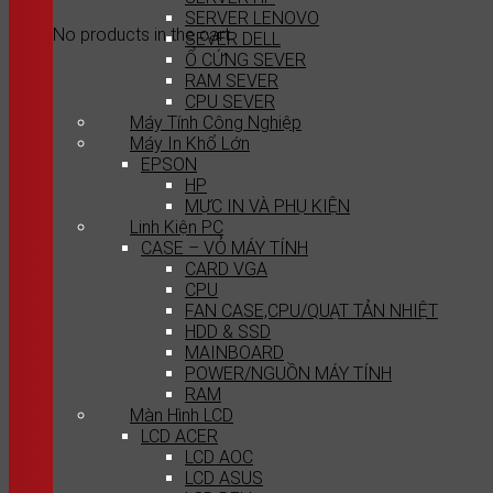
SERVER LENOVO
No products in the cart.
SEVER DELL
Ổ CỨNG SEVER
RAM SEVER
CPU SEVER
Máy Tính Công Nghiệp
Máy In Khổ Lớn
EPSON
HP
MỰC IN VÀ PHỤ KIỆN
Linh Kiện PC
CASE – VỎ MÁY TÍNH
CARD VGA
CPU
FAN CASE,CPU/QUẠT TẢN NHIỆT
HDD & SSD
MAINBOARD
POWER/NGUỒN MÁY TÍNH
RAM
Màn Hình LCD
LCD ACER
LCD AOC
LCD ASUS