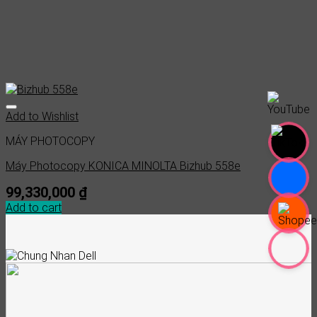
Add to Wishlist
MÁY PHOTOCOPY
Máy Photocopy KONICA MINOLTA Bizhub 558e
99,330,000
₫
Add to cart