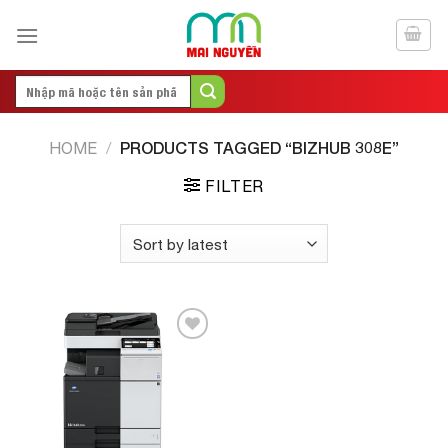
Skip
to
content
Search
for:
PRODUCTS TAGGED “BIZHUB 308E”
HOME
/
FILTER
Add to
Wishlist