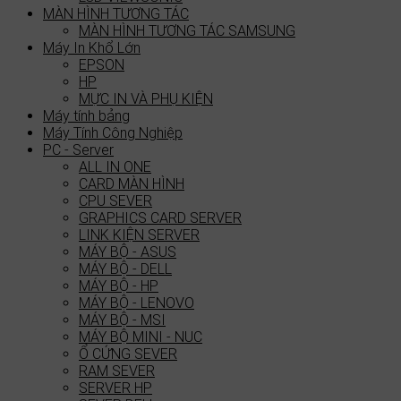
MÀN HÌNH TƯƠNG TÁC
MÀN HÌNH TƯƠNG TÁC SAMSUNG
Máy In Khổ Lớn
EPSON
HP
MỰC IN VÀ PHỤ KIỆN
Máy tính bảng
Máy Tính Công Nghiệp
PC - Server
ALL IN ONE
CARD MÀN HÌNH
CPU SEVER
GRAPHICS CARD SERVER
LINK KIỆN SERVER
MÁY BỘ - ASUS
MÁY BỘ - DELL
MÁY BỘ - HP
MÁY BỘ - LENOVO
MÁY BỘ - MSI
MÁY BỘ MINI - NUC
Ổ CỨNG SEVER
RAM SEVER
SERVER HP