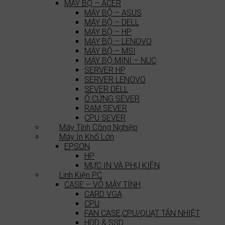
MÁY BỘ – ACER
MÁY BỘ – ASUS
MÁY BỘ – DELL
MÁY BỘ – HP
MÁY BỘ – LENOVO
MÁY BỘ – MSI
MÁY BỘ MINI – NUC
SERVER HP
SERVER LENOVO
SEVER DELL
Ổ CỨNG SEVER
RAM SEVER
CPU SEVER
Máy Tính Công Nghiệp
Máy In Khổ Lớn
EPSON
HP
MỰC IN VÀ PHỤ KIỆN
Linh Kiện PC
CASE – VỎ MÁY TÍNH
CARD VGA
CPU
FAN CASE,CPU/QUẠT TẢN NHIỆT
HDD & SSD