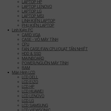
LAPTOP HP
LAPTOP LENOVO
LAPTOP LG
LAPTOP MSI
LINH KIỆN LAPTOP
PHỤ KIỆN LAPTOP
Linh Kiện PC
CARD VGA
CASE - VỎ MÁY TÍNH
CPU
FAN CASE/FAN CPU/QUẠT TẢN NHIỆT
HDD & SSD
MAINBOARD
POWER/NGUỒN MÁY TÍNH
RAM
Màn Hình LCD
LCD DELL
LCD EIZO
LCD HP
LCD HUAWEI
LCD LENOVO
LCD LG
LCD SAMSUNG
LCD VIEWSONIC