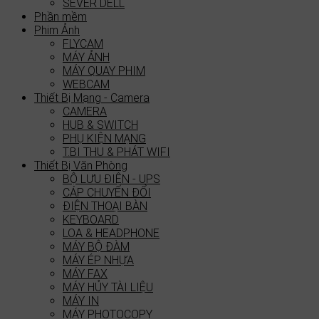
SEVER DELL
Phần mềm
Phim Ảnh
FLYCAM
MÁY ẢNH
MÁY QUAY PHIM
WEBCAM
Thiết Bị Mạng - Camera
CAMERA
HUB & SWITCH
PHỤ KIỆN MẠNG
T.BI THU & PHÁT WIFI
Thiết Bị Văn Phòng
BỘ LƯU ĐIỆN - UPS
CÁP CHUYỂN ĐỔI
ĐIỆN THOẠI BÀN
KEYBOARD
LOA & HEADPHONE
MÁY BỘ ĐÀM
MÁY ÉP NHỰA
MÁY FAX
MÁY HỦY TÀI LIỆU
MÁY IN
MÁY PHOTOCOPY