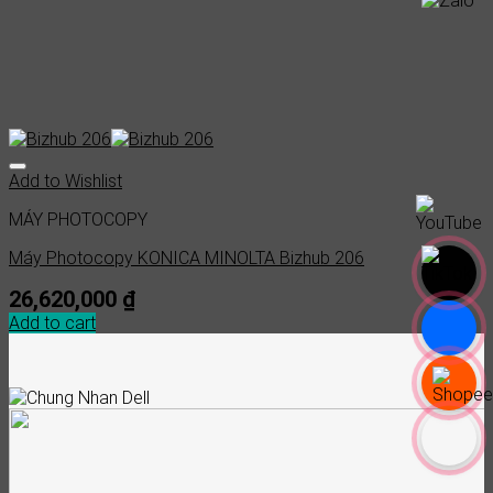
Add to Wishlist
MÁY PHOTOCOPY
Máy Photocopy KONICA MINOLTA Bizhub 206
26,620,000
₫
Add to cart