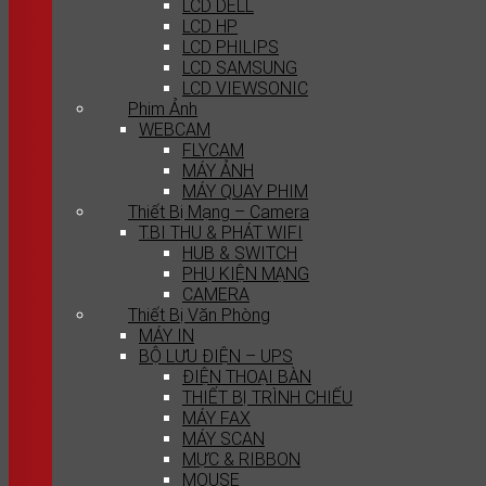
LCD DELL
LCD HP
LCD PHILIPS
LCD SAMSUNG
LCD VIEWSONIC
Phim Ảnh
WEBCAM
FLYCAM
MÁY ẢNH
MÁY QUAY PHIM
Thiết Bị Mạng – Camera
T.BI THU & PHÁT WIFI
HUB & SWITCH
PHỤ KIỆN MẠNG
CAMERA
Thiết Bị Văn Phòng
MÁY IN
BỘ LƯU ĐIỆN – UPS
ĐIỆN THOẠI BÀN
THIẾT BỊ TRÌNH CHIẾU
MÁY FAX
MÁY SCAN
MỰC & RIBBON
MOUSE