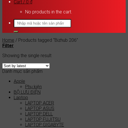
Cart /
0
₫
No products in the cart.
Search
for:
Home
/
Products tagged “Bizhub 206”
Filter
Showing the single result
Danh mục sản phẩm
Apple
Phụ kiện
BỘ LƯU ĐIỆN
Laptop
LAPTOP ACER
LAPTOP ASUS
LAPTOP DELL
LAPTOP FUJITSU
LAPTOP GIGABYTE