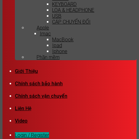
KEYBOARD
LOA & HEADPHONE
USB
CÁP CHUYỂN ĐỔI
Apple
Imac
MacBook
Ipad
Iphone
Phần mềm
Giới Thiệu
Chính sách bảo hành
Chính sách vận chuyển
Liên Hệ
Video
Login / Register