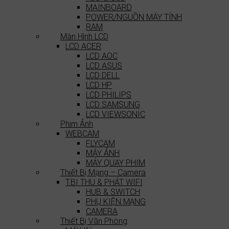
MAINBOARD
POWER/NGUỒN MÁY TÍNH
RAM
Màn Hình LCD
LCD ACER
LCD AOC
LCD ASUS
LCD DELL
LCD HP
LCD PHILIPS
LCD SAMSUNG
LCD VIEWSONIC
Phim Ảnh
WEBCAM
FLYCAM
MÁY ẢNH
MÁY QUAY PHIM
Thiết Bị Mạng – Camera
T.BI THU & PHÁT WIFI
HUB & SWITCH
PHỤ KIỆN MẠNG
CAMERA
Thiết Bị Văn Phòng