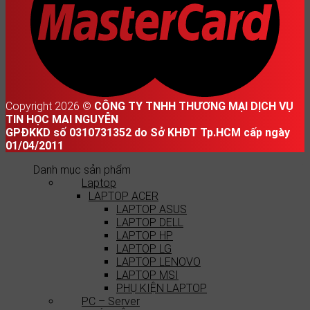
Copyright 2026 ©
CÔNG TY TNHH THƯƠNG MẠI DỊCH VỤ
TIN HỌC MAI NGUYỄN
GPĐKKD số 0310731352 do Sở KHĐT Tp.HCM cấp ngày
01/04/2011
Danh mục sản phẩm
Laptop
LAPTOP ACER
LAPTOP ASUS
LAPTOP DELL
LAPTOP HP
LAPTOP LG
LAPTOP LENOVO
LAPTOP MSI
PHỤ KIỆN LAPTOP
PC – Server