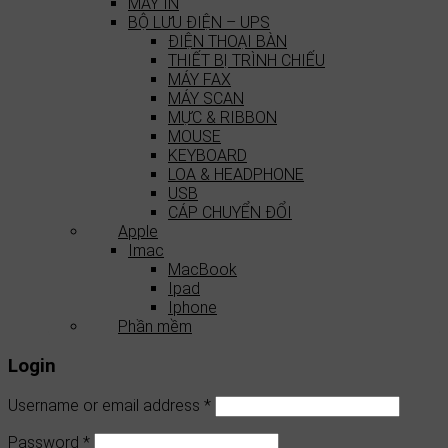
MÁY IN
BỘ LƯU ĐIỆN – UPS
ĐIỆN THOẠI BÀN
THIẾT BỊ TRÌNH CHIẾU
MÁY FAX
MÁY SCAN
MỰC & RIBBON
MOUSE
KEYBOARD
LOA & HEADPHONE
USB
CÁP CHUYỂN ĐỔI
Apple
Imac
MacBook
Ipad
Iphone
Phần mềm
Login
Username or email address
*
Password
*