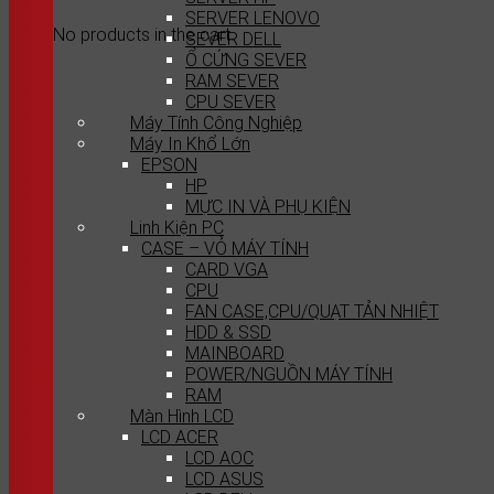
SERVER LENOVO
No products in the cart.
SEVER DELL
Ổ CỨNG SEVER
RAM SEVER
CPU SEVER
Máy Tính Công Nghiệp
Máy In Khổ Lớn
EPSON
HP
MỰC IN VÀ PHỤ KIỆN
Linh Kiện PC
CASE – VỎ MÁY TÍNH
CARD VGA
CPU
FAN CASE,CPU/QUẠT TẢN NHIỆT
HDD & SSD
MAINBOARD
POWER/NGUỒN MÁY TÍNH
RAM
Màn Hình LCD
LCD ACER
LCD AOC
LCD ASUS