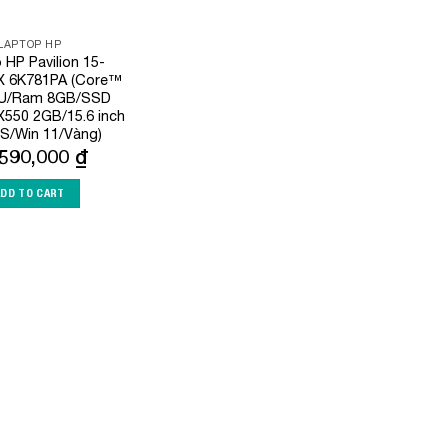
LAPTOP HP
 HP Pavilion 15-
X 6K781PA (Core™
5U/Ram 8GB/SSD
550 2GB/15.6 inch
PS/Win 11/Vàng)
,590,000
₫
ADD TO CART