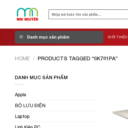
Skip
to
Search
content
for:
Danh mục sản phẩm
GIỚI THIỆU
HOME
/
PRODUCTS TAGGED “6K781PA”
DANH MỤC SẢN PHẨM
Apple
BỘ LƯU ĐIỆN
Laptop
Linh Kiện PC