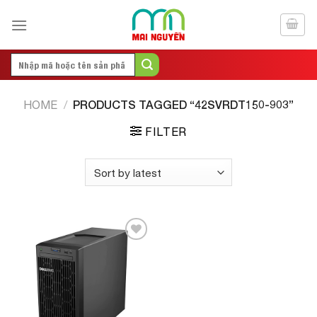
Skip
to
content
Search
for:
PRODUCTS TAGGED “42SVRDT150-903”
HOME
/
FILTER
Add to
Wishlist