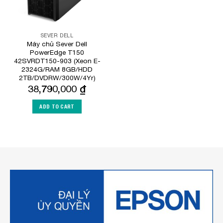
SEVER DELL
Máy chủ Sever Dell
PowerEdge T150
42SVRDT150-903 (Xeon E-
2324G/RAM 8GB/HDD
2TB/DVDRW/300W/4Yr)
38,790,000
₫
ADD TO CART