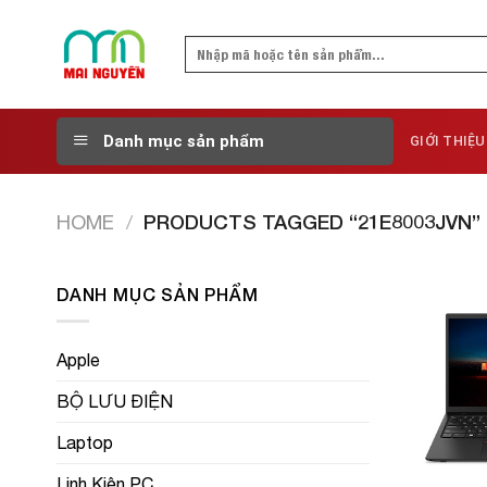
Skip
to
Search
content
for:
Danh mục sản phẩm
GIỚI THIỆU
HOME
/
PRODUCTS TAGGED “21E8003JVN”
DANH MỤC SẢN PHẨM
Apple
BỘ LƯU ĐIỆN
Laptop
Linh Kiện PC