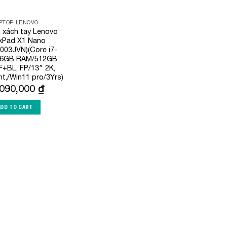
PTOP LENOVO
h xách tay Lenovo
kPad X1 Nano
003JVN)(Core i7-
16GB RAM/512GB
+BL, FP/13″ 2K,
nt,/Win11 pro/3Yrs)
,090,000
₫
ADD TO CART