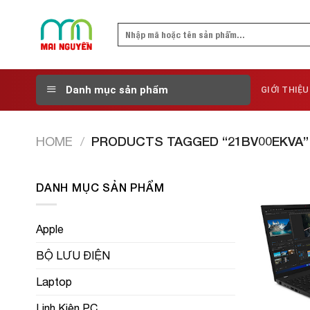
Skip
to
Search
content
for:
Danh mục sản phẩm
GIỚI THIỆU
HOME
/
PRODUCTS TAGGED “21BV00EKVA”
DANH MỤC SẢN PHẨM
Apple
BỘ LƯU ĐIỆN
Laptop
Linh Kiện PC