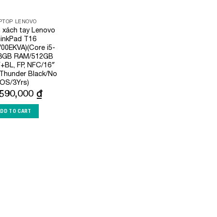
PTOP LENOVO
h xách tay Lenovo
inkPad T16
00EKVA)(Core i5-
8GB RAM/512GB
BL, FP, NFC/16″
hunder Black/No
OS/3Yrs)
,590,000
₫
ADD TO CART