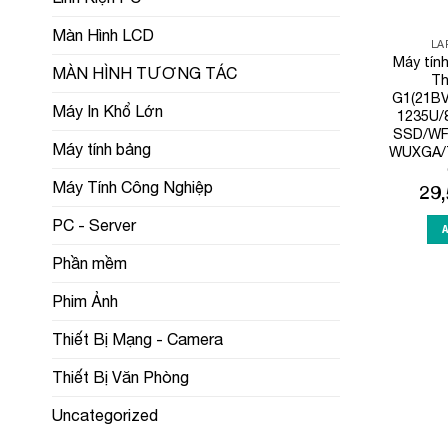
Màn Hình LCD
LA
Máy tín
MÀN HÌNH TƯƠNG TÁC
Th
G1(21BV
Máy In Khổ Lớn
1235U/
SSD/WF+
Máy tính bảng
WUXGA/T
Máy Tính Công Nghiệp
29
PC - Server
Phần mềm
Phim Ảnh
Thiết Bị Mạng - Camera
Thiết Bị Văn Phòng
Uncategorized