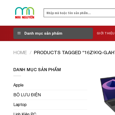
Skip
to
Search
content
for:
Danh mục sản phẩm
GIỚI THIỆU
HOME
/
PRODUCTS TAGGED “16Z90Q-G.AH
DANH MỤC SẢN PHẨM
Apple
BỘ LƯU ĐIỆN
Laptop
Linh Kiện PC