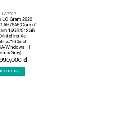
LAPTOP
p LG Gram 2022
.AH76A5(Core i7-
Ram 16GB/512GB
/Intel Iris Xe
hics/16.0inch
A/Windows 11
ome/Grey)
,990,000
₫
ADD TO CART